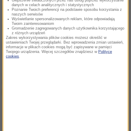
Ulepszenie świadczonych przez nas usług poprzez wykorzystanie
danych w celach analitycznych i statystycznych
Lidl wycofuje herbatę ziołową. Może zawierać
Poznanie Twoich preferencji na podstawie sposobu korzystania z
naszych serwisów
toksyny
Wyświetlanie spersonalizowanych reklam, które odpowiadają
Twoim zainteresowaniom
GIS wycofuje partię ziołowej herbaty z Lidla
Gromadzenie zagregowanych danych użytkownika korzystającego
z różnych urządzeń
Zakres wykorzystywania plików cookies możesz określić w
ustawieniach Twojej przeglądarki. Bez wprowadzenia zmian ustawień,
Źródło: RMF24
informacje w plikach cookies mogą być zapisywane w pamięci
Twojego urządzenia. Więcej szczegółów znajdziesz w
Polityce
Główny Inspektorat Sanitarny
Tagi:
cookies
.
chcesz widzieć więcej artykułów od RMF24?
dodaj w
Google