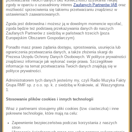
przetwarzania Twoich danych bez konieczności uzyskania Twojej
zgody w oparciu o uzasadniony interes
Zaufanych Partnerów IAB
oraz
zdrowia konsumentów
- informuje GIS.
możliwość sprzeciwienia się takiemu przetwarzaniu znajdziesz w
ustawieniach zaawansowanych.
Dalsza część artykułu pod materiałem video:
Zgoda jest dobrowolna i możesz ją w dowolnym momencie wycofać,
zgoda będzie też podstawą przekazywania danych do naszych
Zaufanych Partnerów z siedzibą w państwach trzecich (poza
Europejskim Obszarem Gospodarczym).
Ponadto masz prawo żądania dostępu, sprostowania, usunięcia lub
ograniczenia przetwarzania danych, a także złożenia skargi do
Prezesa Urzędu Ochrony Danych Osobowych. W polityce prywatności
znajdziesz informacje jak wykonać swoje prawa. Szczegółowe
informacje na temat przetwarzania Twoich danych znajdują się w
polityce prywatności.
Administratorem tych danych jesteśmy my, czyli Radio Muzyka Fakty
Grupa RMF sp. z o.o. sp. k. z siedzibą w Krakowie, al. Waszyngtona
1.
Stosowanie plików cookies i innych technologii
Wraz z partnerami stosujemy pliki cookies (tzw. ciasteczka) i inne
pokrewne technologie, które mają na celu:
Zapewnienie bezpieczeństwa podczas korzystania z naszych
ZOBACZ RÓWNIEŻ:
stron