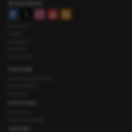
SPOŁECZNOŚĆ
Facebook
Twitter
Instagram
YouTube
Kanały RSS
POLECANE
Gorąca Linia RMF FM
Staż w RMF24
Patronaty
POZOSTAŁE
Newsroom
Radio internetowe
KONTAKT