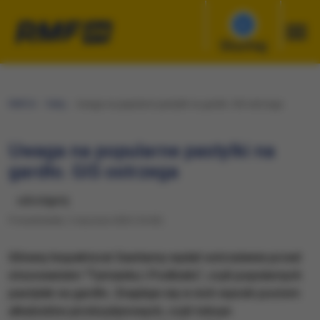
Słuchaj
RMF24
Fakty
Uwaga na popularne pastylki na gardło. GIS ostrzega
Uwaga na popularne pastylki na
gardło. GIS ostrzega
udostępnij
Poniedziałek, 2 stycznia 2023 (16:03)
Główny Inspektorat Sanitarny wydał ostrzeżenie przed
stosowaniem "Tymianku i Podbiału", czyli popularnych
pastylek na gardło. Znajduje się w nich wysoki poziom
alkaloidów pirolizydynowych, czyli toksyn