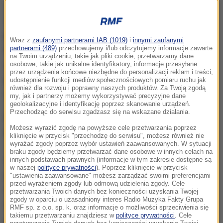
Jak poinformował Główny Inspektorat Sanitarny,
producent
suplementu diety "Tymianek i Podbiał"
-
Wraz z
zaufanymi partnerami IAB (1019)
i
innymi zaufanymi
partnerami (489)
przechowujemy i/lub odczytujemy informacje zawarte
firma Stella Nutrion Sp. z o.o. - poinformowała
na Twoim urządzeniu, takie jak pliki cookie, przetwarzamy dane
swoich odbiorców o konieczności wycofania
osobowe, takie jak unikalne identyfikatory, informacje przesyłane
przez urządzenia końcowe niezbędne do personalizacji reklam i treści,
produktu o numerze partii 31722. Datą minimalnej
udostępnienie funkcji mediów społecznościowych pomiaru ruchu jak
również dla rozwoju i poprawny naszych produktów. Za Twoją zgodą
trwałości produktu jest wrzesień 2024 roku.
my, jak i partnerzy możemy wykorzystywać precyzyjne dane
geolokalizacyjne i identyfikację poprzez skanowanie urządzeń.
Przechodząc do serwisu zgadzasz się na wskazane działania.
Główny Inspektorat Sanitarny podaje, że
nie należy
Możesz wyrazić zgodę na powyższe cele przetwarzania poprzez
spożywać produktu wskazanej partii
.
kliknięcie w przycisk "przechodzę do serwisu", możesz również nie
wyrażać zgody poprzez wybór ustawień zaawansowanych. W sytuacji
braku zgody będziemy przetwarzać dane osobowe w innych celach na
Na prośbę GIS została przygotowana ocena ryzyka
innych podstawach prawnych (informacje w tym zakresie dostępne są
w naszej
polityce prywatności
). Poprzez kliknięcie w przycisk
przez ekspertów z Narodowego Instytutu Zdrowia
"ustawienia zaawansowane" możesz zarządzać swoimi preferencjami
przed wyrażeniem zgody lub odmową udzielenia zgody. Cele
Publicznego PZH - Państwowego Instytutu
przetwarzania Twoich danych bez konieczności uzyskania Twojej
zgody w oparciu o uzasadniony interes Radio Muzyka Fakty Grupa
Badawczego, zgodnie z którą spożycie produktu o
RMF sp. z o.o. sp. k. oraz informacje o możliwości sprzeciwienia się
takiemu przetwarzaniu znajdziesz w
polityce prywatności
. Cele
podanym numerze partii może stanowić ryzyko dla