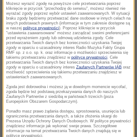
nie miało nigdy żadnego urazu, ma prawidłową oś -
Możesz wyrazić zgodę na powyższe cele przetwarzania poprzez
kliknięcie w przycisk "przechodzę do serwisu", możesz również nie
czyli nie jest ani szpotawe, ani koślawe i nie jest
wyrażać zgody poprzez wybór ustawień zaawansowanych. W sytuacji
braku zgody będziemy przetwarzać dane osobowe w innych celach na
niestabilne i łąkotki są w porządku to można biegać,
innych podstawach prawnych (informacje w tym zakresie dostępne są
w naszej
polityce prywatności
). Poprzez kliknięcie w przycisk
ale zacząłbym od marszobiegów, spokojnych
"ustawienia zaawansowane" możesz zarządzać swoimi preferencjami
przed wyrażeniem zgody lub odmową udzielenia zgody. Cele
marszobiegów
- radzi dr Jan Paradowski.
przetwarzania Twoich danych bez konieczności uzyskania Twojej
zgody w oparciu o uzasadniony interes Radio Muzyka Fakty Grupa
Bieganie jest fantastyczne, rozwija wiele partii
RMF sp. z o.o. sp. k. oraz informacje o możliwości sprzeciwienia się
takiemu przetwarzaniu znajdziesz w
polityce prywatności
. Cele
mięśni, serce, układ krążenia. Natomiast jeżeli
przetwarzania Twoich danych bez konieczności uzyskania Twojej
zgody w oparciu o uzasadniony interes
Zaufanych Partnerów IAB
oraz
moglibyśmy taką osobę zachęcić do tego, żeby
możliwość sprzeciwienia się takiemu przetwarzaniu znajdziesz w
ustawieniach zaawansowanych.
zacząć od rowerka, żeby zacząć od nawet
Zgoda jest dobrowolna i możesz ją w dowolnym momencie wycofać,
intensywnego basenu, nawet z trenerem, żeby ten
zgoda będzie też podstawą przekazywania danych do naszych
Zaufanych Partnerów z siedzibą w państwach trzecich (poza
trening był nawet taki trochę kardiologiczny, żeby
Europejskim Obszarem Gospodarczym).
zacząć metabolizm ruszać i żeby serce rzeczywiście
Ponadto masz prawo żądania dostępu, sprostowania, usunięcia lub
ograniczenia przetwarzania danych, a także złożenia skargi do
pompowało krew mocniej, żebyśmy się rzeczywiście
Prezesa Urzędu Ochrony Danych Osobowych. W polityce prywatności
męczyli, pocili, to by było świetnie
- dodaje dr
znajdziesz informacje jak wykonać swoje prawa. Szczegółowe
informacje na temat przetwarzania Twoich danych znajdują się w
Paradowski.
polityce prywatności.