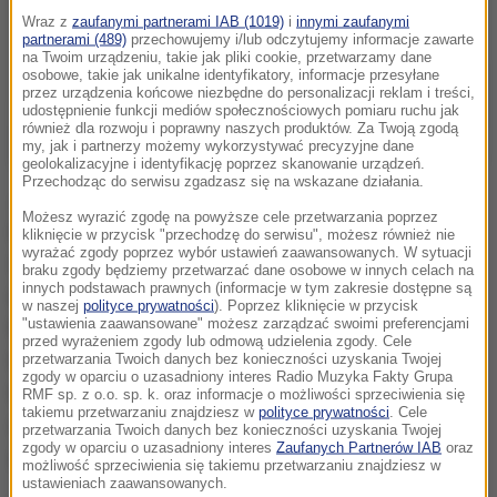
Wraz z
zaufanymi partnerami IAB (1019)
i
innymi zaufanymi
partnerami (489)
przechowujemy i/lub odczytujemy informacje zawarte
na Twoim urządzeniu, takie jak pliki cookie, przetwarzamy dane
osobowe, takie jak unikalne identyfikatory, informacje przesyłane
przez urządzenia końcowe niezbędne do personalizacji reklam i treści,
udostępnienie funkcji mediów społecznościowych pomiaru ruchu jak
również dla rozwoju i poprawny naszych produktów. Za Twoją zgodą
my, jak i partnerzy możemy wykorzystywać precyzyjne dane
geolokalizacyjne i identyfikację poprzez skanowanie urządzeń.
Przechodząc do serwisu zgadzasz się na wskazane działania.
Jak dużo w tym przypadku oznacza za dużo?
Możesz wyrazić zgodę na powyższe cele przetwarzania poprzez
Światowa Organizacja Zdrowia zaleca nie więcej niż
kliknięcie w przycisk "przechodzę do serwisu", możesz również nie
wyrażać zgody poprzez wybór ustawień zaawansowanych. W sytuacji
300 mg kofeiny dziennie, niektóre kraje sugerują
braku zgody będziemy przetwarzać dane osobowe w innych celach na
innych podstawach prawnych (informacje w tym zakresie dostępne są
normę do 200 mg. To oznacza co najwyżej jedną
w naszej
polityce prywatności
). Poprzez kliknięcie w przycisk
"ustawienia zaawansowane" możesz zarządzać swoimi preferencjami
filiżankę kawy dziennie. Być może jednak te normy
przed wyrażeniem zgody lub odmową udzielenia zgody. Cele
trzeba będzie jeszcze zaostrzyć. Tym bardziej, że
przetwarzania Twoich danych bez konieczności uzyskania Twojej
zgody w oparciu o uzasadniony interes Radio Muzyka Fakty Grupa
trzeba brać pod uwagę także inne źródła kofeiny,
RMF sp. z o.o. sp. k. oraz informacje o możliwości sprzeciwienia się
takiemu przetwarzaniu znajdziesz w
polityce prywatności
. Cele
choćby herbatę, napoje gazowane, czy desery
przetwarzania Twoich danych bez konieczności uzyskania Twojej
zgody w oparciu o uzasadniony interes
Zaufanych Partnerów IAB
oraz
zawierające kakao.
możliwość sprzeciwienia się takiemu przetwarzaniu znajdziesz w
ustawieniach zaawansowanych.