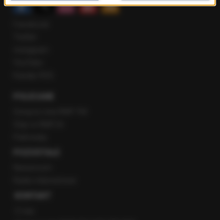
Facebook
Twitter
Instagram
YouTube
Kanały RSS
POLECANE
Gorąca Linia RMF FM
Staż w RMF24
Patronaty
POZOSTAŁE
Newsroom
Radio internetowe
KONTAKT
O nas