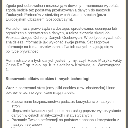
Naukowcy z Norwegian Institute for Public Health
Zgoda jest dobrowolna i możesz ją w dowolnym momencie wycofać,
zgoda będzie też podstawą przekazywania danych do naszych
oraz Sahlgrenska University Hospital prowadzili
Zaufanych Partnerów z siedzibą w państwach trzecich (poza
badania przez 10 lat. Analizowali dietę matek i dane
Europejskim Obszarem Gospodarczym).
dzieci po urodzeniu. W sumie uwzględnili 60 tysięcy
Ponadto masz prawo żądania dostępu, sprostowania, usunięcia lub
ograniczenia przetwarzania danych, a także złożenia skargi do
ciąż, które przebiegały normalnie.
Prezesa Urzędu Ochrony Danych Osobowych. W polityce prywatności
znajdziesz informacje jak wykonać swoje prawa. Szczegółowe
informacje na temat przetwarzania Twoich danych znajdują się w
Wyniki pokazały, że kofeina pochodząca z
polityce prywatności.
dowolnych źródeł przyczyniała się do obniżenia wagi
Administratorem tych danych jesteśmy my, czyli Radio Muzyka Fakty
Grupa RMF sp. z o.o. sp. k. z siedzibą w Krakowie, al. Waszyngtona
urodzeniowej dziecka. Przy normie wagi wynoszącej
1.
3,6 kg, każde dodatkowe 100 miligramów kofeiny
Stosowanie plików cookies i innych technologii
spożywane dziennie przez matkę, oznaczało w
Wraz z partnerami stosujemy pliki cookies (tzw. ciasteczka) i inne
sumie utratę przez dziecko około 21-28 gramów.
pokrewne technologie, które mają na celu:
Kofeina przedłuża też nieznacznie czas trwania
Zapewnienie bezpieczeństwa podczas korzystania z naszych
stron
ciąży, każde 100 mg kofeiny dziennie wydłużało
Ulepszenie świadczonych przez nas usług poprzez wykorzystanie
danych w celach analitycznych i statystycznych
ciążę przeciętnie o 5 godzin.
Poznanie Twoich preferencji na podstawie sposobu korzystania z
naszych serwisów