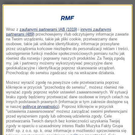
Należy przy tym pamiętać, że uzyskanie
nieprawidłowych wyników takich badań nie jest
jeszcze powodem do niepokoju.
Płodność
Wraz z
zaufanymi partnerami IAB (1019)
i
innymi zaufanymi
mężczyzny, podobnie jak i kobiety, może zmieniać
partnerami (489)
przechowujemy i/lub odczytujemy informacje zawarte
na Twoim urządzeniu, takie jak pliki cookie, przetwarzamy dane
się z czasem, także w zależności od np.
osobowe, takie jak unikalne identyfikatory, informacje przesyłane
zanieczyszczenia środowiska czy stylu życia
.
przez urządzenia końcowe niezbędne do personalizacji reklam i treści,
udostępnienie funkcji mediów społecznościowych pomiaru ruchu jak
Dlatego warto powtórzyć badania nasienia pacjenta
również dla rozwoju i poprawny naszych produktów. Za Twoją zgodą
my, jak i partnerzy możemy wykorzystywać precyzyjne dane
mniej więcej po miesiącu od uzyskania
geolokalizacyjne i identyfikację poprzez skanowanie urządzeń.
Przechodząc do serwisu zgadzasz się na wskazane działania.
wcześniejszych wyników
- wyjaśnia prof. Robert
Możesz wyrazić zgodę na powyższe cele przetwarzania poprzez
Jach.
kliknięcie w przycisk "przechodzę do serwisu", możesz również nie
wyrażać zgody poprzez wybór ustawień zaawansowanych. W sytuacji
braku zgody będziemy przetwarzać dane osobowe w innych celach na
innych podstawach prawnych (informacje w tym zakresie dostępne są
Dalsza część artykułu pod materiałem video:
w naszej
polityce prywatności
). Poprzez kliknięcie w przycisk
"ustawienia zaawansowane" możesz zarządzać swoimi preferencjami
przed wyrażeniem zgody lub odmową udzielenia zgody. Cele
przetwarzania Twoich danych bez konieczności uzyskania Twojej
zgody w oparciu o uzasadniony interes Radio Muzyka Fakty Grupa
RMF sp. z o.o. sp. k. oraz informacje o możliwości sprzeciwienia się