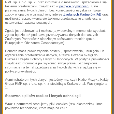
RMF sp. z o.o. sp. k. oraz informacje o możliwości sprzeciwienia się
takiemu przetwarzaniu znajdziesz w
polityce prywatności
. Cele
przetwarzania Twoich danych bez konieczności uzyskania Twojej
zgody w oparciu o uzasadniony interes
Zaufanych Partnerów IAB
oraz
możliwość sprzeciwienia się takiemu przetwarzaniu znajdziesz w
ustawieniach zaawansowanych.
Zgoda jest dobrowolna i możesz ją w dowolnym momencie wycofać,
zgoda będzie też podstawą przekazywania danych do naszych
Zaufanych Partnerów z siedzibą w państwach trzecich (poza
Europejskim Obszarem Gospodarczym).
Ponadto masz prawo żądania dostępu, sprostowania, usunięcia lub
ograniczenia przetwarzania danych, a także złożenia skargi do
Jak tłumaczy prof. Robert Jach, poza procedurami
Prezesa Urzędu Ochrony Danych Osobowych. W polityce prywatności
znajdziesz informacje jak wykonać swoje prawa. Szczegółowe
operacyjnymi oszczędzającymi narząd rodny (a
informacje na temat przetwarzania Twoich danych znajdują się w
polityce prywatności.
więc, jeśli to możliwe, operacje zachowujące macicę
Administratorem tych danych jesteśmy my, czyli Radio Muzyka Fakty
i jajniki zamiast ich usuwania),
istotę całej
Grupa RMF sp. z o.o. sp. k. z siedzibą w Krakowie, al. Waszyngtona
1.
procedury stanowią techniki wspomaganego
Stosowanie plików cookies i innych technologii
rozrodu zabezpieczające funkcje rozrodcze na
Wraz z partnerami stosujemy pliki cookies (tzw. ciasteczka) i inne
czas leczenia
.
pokrewne technologie, które mają na celu: