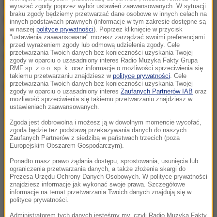
Lek przyjmujemy, gdy czujemy, że
wyrażać zgody poprzez wybór ustawień zaawansowanych. W sytuacji
braku zgody będziemy przetwarzać dane osobowe w innych celach na
atak jest blisko
innych podstawach prawnych (informacje w tym zakresie dostępne są
w naszej
polityce prywatności
). Poprzez kliknięcie w przycisk
"ustawienia zaawansowane" możesz zarządzać swoimi preferencjami
Migrena częściej występuje wśród kobiet niż u
przed wyrażeniem zgody lub odmową udzielenia zgody. Cele
przetwarzania Twoich danych bez konieczności uzyskania Twojej
mężczyzn
. Od 1 do 2 procent polskiej populacji
zgody w oparciu o uzasadniony interes Radio Muzyka Fakty Grupa
zmaga się z migreną przewlekłą, która trwa przez
RMF sp. z o.o. sp. k. oraz informacje o możliwości sprzeciwienia się
takiemu przetwarzaniu znajdziesz w
polityce prywatności
. Cele
ponad połowę miesiąca.
przetwarzania Twoich danych bez konieczności uzyskania Twojej
zgody w oparciu o uzasadniony interes
Zaufanych Partnerów IAB
oraz
możliwość sprzeciwienia się takiemu przetwarzaniu znajdziesz w
ustawieniach zaawansowanych.
Dalsza część artykułu pod materiałem video:
Zgoda jest dobrowolna i możesz ją w dowolnym momencie wycofać,
zgoda będzie też podstawą przekazywania danych do naszych
Zaufanych Partnerów z siedzibą w państwach trzecich (poza
Europejskim Obszarem Gospodarczym).
Ponadto masz prawo żądania dostępu, sprostowania, usunięcia lub
ograniczenia przetwarzania danych, a także złożenia skargi do
Prezesa Urzędu Ochrony Danych Osobowych. W polityce prywatności
znajdziesz informacje jak wykonać swoje prawa. Szczegółowe
informacje na temat przetwarzania Twoich danych znajdują się w
polityce prywatności.
Administratorem tych danych jesteśmy my, czyli Radio Muzyka Fakty