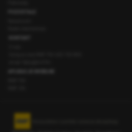
Patronaty
POZOSTAŁE
Newsroom
Radio internetowe
KONTAKT
O nas
Gorąca Linia RMF FM: 600 700 800
email: fakty@rmf.fm
APLIKACJE MOBILNE
RMF FM
RMF ON
Korzystanie z portalu oznacza akceptację