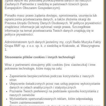
zgoda będzie też podstawą przekazywania danych do naszych
Zaufanych Partnerów z siedzibą w państwach trzecich (poza
Europejskim Obszarem Gospodarczym).
Ponadto masz prawo żądania dostępu, sprostowania, usunięcia lub
ograniczenia przetwarzania danych, a także złożenia skargi do
Prezesa Urzędu Ochrony Danych Osobowych. W polityce prywatności
znajdziesz informacje jak wykonać swoje prawa. Szczegółowe
informacje na temat przetwarzania Twoich danych znajdują się w
polityce prywatności.
Administratorem tych danych jesteśmy my, czyli Radio Muzyka Fakty
Grupa RMF sp. z o.o. sp. k. z siedzibą w Krakowie, al. Waszyngtona
1.
Stosowanie plików cookies i innych technologii
Wraz z partnerami stosujemy pliki cookies (tzw. ciasteczka) i inne
pokrewne technologie, które mają na celu:
Zapewnienie bezpieczeństwa podczas korzystania z naszych
stron
Ulepszenie świadczonych przez nas usług poprzez wykorzystanie
danych w celach analitycznych i statystycznych
Poznanie Twoich preferencji na podstawie sposobu korzystania z
naszych serwisów
Wyświetlanie spersonalizowanych reklam, które odpowiadają
Twoim zainteresowaniom