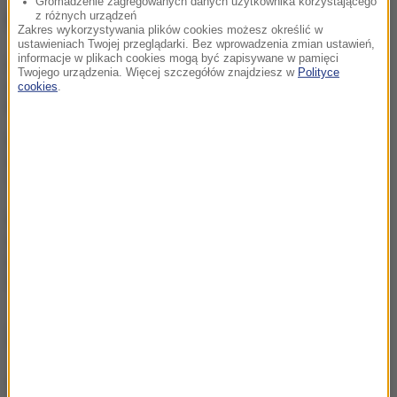
Gromadzenie zagregowanych danych użytkownika korzystającego
NAJWAŻNIEJSZE FAKTY
z różnych urządzeń
Zakres wykorzystywania plików cookies możesz określić w
ustawieniach Twojej przeglądarki. Bez wprowadzenia zmian ustawień,
informacje w plikach cookies mogą być zapisywane w pamięci
Ognisko gruźlicy w
Twojego urządzenia. Więcej szczegółów znajdziesz w
Polityce
warszawskiej placówce.
cookies
.
Dzieci objęte diagnostyką
Pożar nad jeziorem Garda.
Ewakuacja, "przerażające
sceny”
"Rosja wygraża i atakuje
sąsiadów". Mocna
odpowiedź MSZ na słowa
Zacharowej
ZOBACZ RÓWNIEŻ
Urolog: To najważniejszy czynnik ryzyka raka pęcherza