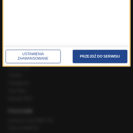
Rozmowa o 7:00 w RMF FM i Radiu RMF24
Poranna rozmowa w RMF FM
Popołudniowa rozmowa w RMF FM
Gość Krzysztofa Ziemca w RMF FM
Rozmowy w Radiu RMF24
SPOŁECZNOŚĆ
USTAWIENIA
PRZEJDŹ DO SERWISU
ZAAWANSOWANE
Facebook
Twitter
Instagram
YouTube
Kanały RSS
POLECANE
Gorąca Linia RMF FM
Staż w RMF24