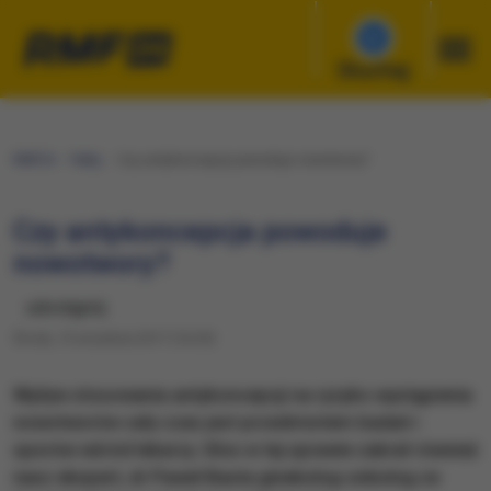
Słuchaj
RMF24
Fakty
Czy antykoncepcja powoduje nowotwory?
Czy antykoncepcja powoduje
nowotwory?
udostępnij
Środa, 13 września 2017 (16:29)
Wpływ stosowania antykoncepcji na ryzyko wystąpienia
nowotworów cały czas jest przedmiotem badań i
sporów wśród lekarzy. Głos w tej sprawie zabrał również
nasz ekspert, dr Paweł Basta ginekolog-onkolog ze