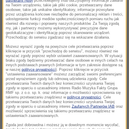
partnerami (489)
przechowujemy i/lub odczytujemy informacje zawarte
na Twoim urządzeniu, takie jak pliki cookie, przetwarzamy dane
osobowe, takie jak unikalne identyfikatory, informacje przesyłane
przez urządzenia końcowe niezbędne do personalizacji reklam i treści,
udostępnienie funkcji mediów społecznościowych pomiaru ruchu jak
również dla rozwoju i poprawny naszych produktów. Za Twoją zgodą
my, jak i partnerzy możemy wykorzystywać precyzyjne dane
geolokalizacyjne i identyfikację poprzez skanowanie urządzeń.
Przechodząc do serwisu zgadzasz się na wskazane działania.
Możesz wyrazić zgodę na powyższe cele przetwarzania poprzez
kliknięcie w przycisk "przechodzę do serwisu", możesz również nie
wyrażać zgody poprzez wybór ustawień zaawansowanych. W sytuacji
braku zgody będziemy przetwarzać dane osobowe w innych celach na
innych podstawach prawnych (informacje w tym zakresie dostępne są
w naszej
polityce prywatności
). Poprzez kliknięcie w przycisk
Źródło: Twoje Zdrowie
"ustawienia zaawansowane" możesz zarządzać swoimi preferencjami
przed wyrażeniem zgody lub odmową udzielenia zgody. Cele
antykoncepcja
Tagi:
przetwarzania Twoich danych bez konieczności uzyskania Twojej
zgody w oparciu o uzasadniony interes Radio Muzyka Fakty Grupa
RMF sp. z o.o. sp. k. oraz informacje o możliwości sprzeciwienia się
takiemu przetwarzaniu znajdziesz w
polityce prywatności
. Cele
chcesz widzieć więcej artykułów od RMF24?
dodaj w
przetwarzania Twoich danych bez konieczności uzyskania Twojej
Google
zgody w oparciu o uzasadniony interes
Zaufanych Partnerów IAB
oraz
możliwość sprzeciwienia się takiemu przetwarzaniu znajdziesz w
ustawieniach zaawansowanych.
Zgoda jest dobrowolna i możesz ją w dowolnym momencie wycofać,