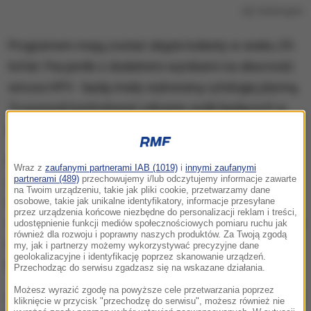
zdj. ilustracyjne
Programem mają zostać objęte kobiety w wieku 25-
64 lat. Pacjentki z dodatnimi wynikami na obecność
wirusa HPV - będą miały wykonaną cytologię płynną.
To pozwoli kontrolować zdrowie osób będących w
grupie ryzyka
.
Rak jest czwartym na świecie - pod względem
Wraz z
zaufanymi partnerami IAB (1019)
i
innymi zaufanymi
partnerami (489)
przechowujemy i/lub odczytujemy informacje zawarte
częstości występowania - nowotworem u kobiet.
na Twoim urządzeniu, takie jak pliki cookie, przetwarzamy dane
Ryzyko zachorowania rośnie wraz z wiekiem -
osobowe, takie jak unikalne identyfikatory, informacje przesyłane
przez urządzenia końcowe niezbędne do personalizacji reklam i treści,
najczęściej diagnozuje się go u kobiet w wieku 45-65
udostępnienie funkcji mediów społecznościowych pomiaru ruchu jak
również dla rozwoju i poprawny naszych produktów. Za Twoją zgodą
lat. Główną przyczyną jego rozwoju jest
wirus
my, jak i partnerzy możemy wykorzystywać precyzyjne dane
geolokalizacyjne i identyfikację poprzez skanowanie urządzeń.
brodawczaka ludzkiego
.
Przechodząc do serwisu zgadzasz się na wskazane działania.
Możesz wyrazić zgodę na powyższe cele przetwarzania poprzez
Czujność powinny wzbudzić choćby:
krwawienia
czy
kliknięcie w przycisk "przechodzę do serwisu", możesz również nie