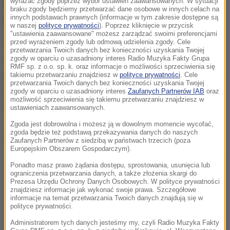
wyrażać zgody poprzez wybór ustawień zaawansowanych. W sytuacji
bóle w dole brzucha
i
okolicy lędźwiowo-
braku zgody będziemy przetwarzać dane osobowe w innych celach na
innych podstawach prawnych (informacje w tym zakresie dostępne są
krzyżowej.
w naszej
polityce prywatności
). Poprzez kliknięcie w przycisk
"ustawienia zaawansowane" możesz zarządzać swoimi preferencjami
przed wyrażeniem zgody lub odmową udzielenia zgody. Cele
Podstawą jest jednak zdiagnozowanie choroby
przetwarzania Twoich danych bez konieczności uzyskania Twojej
wcześniej - zwłaszcza, że
nowotwór
często na
zgody w oparciu o uzasadniony interes Radio Muzyka Fakty Grupa
RMF sp. z o.o. sp. k. oraz informacje o możliwości sprzeciwienia się
początku nie daje wyraźnych objawów. Kluczowe są
takiemu przetwarzaniu znajdziesz w
polityce prywatności
. Cele
przetwarzania Twoich danych bez konieczności uzyskania Twojej
więc regularne
badania profilaktyczne.
To szansa
zgody w oparciu o uzasadniony interes
Zaufanych Partnerów IAB
oraz
możliwość sprzeciwienia się takiemu przetwarzaniu znajdziesz w
na uratowanie życia.
ustawieniach zaawansowanych.
Zgoda jest dobrowolna i możesz ją w dowolnym momencie wycofać,
zgoda będzie też podstawą przekazywania danych do naszych
Dalsza część artykułu pod materiałem video:
Zaufanych Partnerów z siedzibą w państwach trzecich (poza
Europejskim Obszarem Gospodarczym).
Ponadto masz prawo żądania dostępu, sprostowania, usunięcia lub
ograniczenia przetwarzania danych, a także złożenia skargi do
Prezesa Urzędu Ochrony Danych Osobowych. W polityce prywatności
znajdziesz informacje jak wykonać swoje prawa. Szczegółowe
informacje na temat przetwarzania Twoich danych znajdują się w
polityce prywatności.
Administratorem tych danych jesteśmy my, czyli Radio Muzyka Fakty