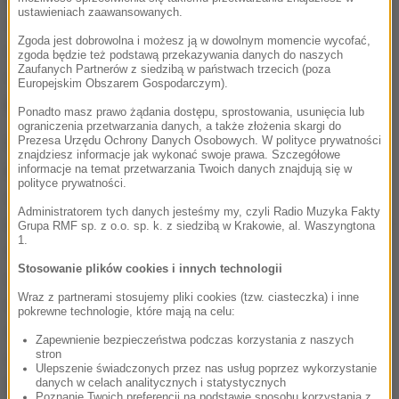
ustawieniach zaawansowanych.
świadczeniodawców do tworzenia oddziałów
Zgoda jest dobrowolna i możesz ją w dowolnym momencie wycofać,
diabetologicznych, pomimo przewidywanego
zgoda będzie też podstawą przekazywania danych do naszych
Zaufanych Partnerów z siedzibą w państwach trzecich (poza
wzrostu liczby chorych na cukrzycę typu 2
- krytykuje
Europejskim Obszarem Gospodarczym).
prezes NIK.
Ponadto masz prawo żądania dostępu, sprostowania, usunięcia lub
ograniczenia przetwarzania danych, a także złożenia skargi do
Prezesa Urzędu Ochrony Danych Osobowych. W polityce prywatności
W dodatku dla cukrzyków typu drugiego nie ma
znajdziesz informacje jak wykonać swoje prawa. Szczegółowe
innowacyjnych leków.
Minister zdrowia nie
informacje na temat przetwarzania Twoich danych znajdują się w
polityce prywatności.
wprowadził (do czasu zakończenia kontroli) na listy
Administratorem tych danych jesteśmy my, czyli Radio Muzyka Fakty
leków refundowanych ani jednego leku z grupy leków
Grupa RMF sp. z o.o. sp. k. z siedzibą w Krakowie, al. Waszyngtona
1.
inkretynowych i grupy flozyn (spośród 10 które
Stosowanie plików cookies i innych technologii
uzyskały pozytywne rekomendacje Prezesa Agencji
Wraz z partnerami stosujemy pliki cookies (tzw. ciasteczka) i inne
Oceny Technologii Medycznych i Taryfikacji). W
pokrewne technologie, które mają na celu:
efekcie polscy pacjenci nie mają dostępu do
Zapewnienie bezpieczeństwa podczas korzystania z naszych
stron
innowacyjnego leczenia cukrzycy typu 2
- punktuje
Ulepszenie świadczonych przez nas usług poprzez wykorzystanie
Izba.
danych w celach analitycznych i statystycznych
Poznanie Twoich preferencji na podstawie sposobu korzystania z