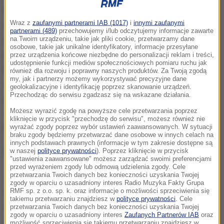
Największym problemem jest brak lekarzy
Wraz z
zaufanymi partnerami IAB (1017)
i
innymi zaufanymi
specjalistów. Potrzeba pilnie zatrudnić co najmniej
partnerami (489)
przechowujemy i/lub odczytujemy informacje zawarte
dwustu pięćdziesięciu diabetologów - ostrzega
na Twoim urządzeniu, takie jak pliki cookie, przetwarzamy dane
osobowe, takie jak unikalne identyfikatory, informacje przesyłane
prezes NIK i wskazuje na skutek - coraz dłuższe
przez urządzenia końcowe niezbędne do personalizacji reklam i treści,
udostępnienie funkcji mediów społecznościowych pomiaru ruchu jak
kolejki.
Nie poprawiła się dostępność świadczeń dla
również dla rozwoju i poprawny naszych produktów. Za Twoją zgodą
my, jak i partnerzy możemy wykorzystywać precyzyjne dane
cukrzyków. W kontrolowanym okresie rosła liczba
geolokalizacyjne i identyfikację poprzez skanowanie urządzeń.
Przechodząc do serwisu zgadzasz się na wskazane działania.
pacjentów oczekujących na wizytę w poradni
Możesz wyrazić zgodę na powyższe cele przetwarzania poprzez
diabetologicznej i na hospitalizację
- komentuje
kliknięcie w przycisk "przechodzę do serwisu", możesz również nie
Krzysztof Kwiatkowski.
wyrażać zgody poprzez wybór ustawień zaawansowanych. W sytuacji
braku zgody będziemy przetwarzać dane osobowe w innych celach na
innych podstawach prawnych (informacje w tym zakresie dostępne są
w naszej
polityce prywatności
). Poprzez kliknięcie w przycisk
"ustawienia zaawansowane" możesz zarządzać swoimi preferencjami
przed wyrażeniem zgody lub odmową udzielenia zgody. Cele
przetwarzania Twoich danych bez konieczności uzyskania Twojej
Jednym z powodów rosnących kolejek jest brak
zgody w oparciu o uzasadniony interes Radio Muzyka Fakty Grupa
zachęt ze strony NFZ do tworzenia
RMF sp. z o.o. sp. k. oraz informacje o możliwości sprzeciwienia się
takiemu przetwarzaniu znajdziesz w
polityce prywatności
. Cele
specjalistycznych oddziałów i przychodni.
NFZ nie
przetwarzania Twoich danych bez konieczności uzyskania Twojej
zgody w oparciu o uzasadniony interes
Zaufanych Partnerów IAB
oraz
przygotował rozwiązań zachęcających
możliwość sprzeciwienia się takiemu przetwarzaniu znajdziesz w