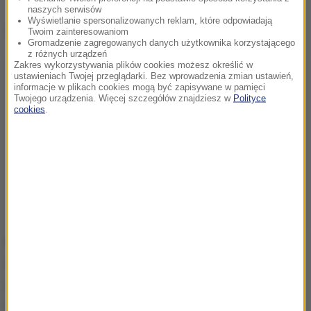
naszych serwisów
Wyświetlanie spersonalizowanych reklam, które odpowiadają
Dalsza część artykułu pod materiałem video:
Twoim zainteresowaniom
Gromadzenie zagregowanych danych użytkownika korzystającego
z różnych urządzeń
Zakres wykorzystywania plików cookies możesz określić w
ustawieniach Twojej przeglądarki. Bez wprowadzenia zmian ustawień,
informacje w plikach cookies mogą być zapisywane w pamięci
Twojego urządzenia. Więcej szczegółów znajdziesz w
Polityce
cookies
.
NIK wystosował szereg zaleceń. Do ministra
zdrowia - przygotowania ogólnopolskiego programu
zapobiegania i walki z cukrzycą, oszacowania liczby
niezdiagnozowanych chorych, do których trzeba