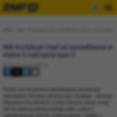
RMF24
Fakty
NIK krytykuje rząd za zaniedbania w walce z cukrzycą typu 2
NIK krytykuje rząd za zaniedbania w
walce z cukrzycą typu 2
Wtorek, 27 marca 2018 (07:30)
Polska nie ma systemu zapobiegania, wczesnego
wykrywania i leczenia cukrzycy typu drugiego - alarmuje
Najwyższa Izba Kontroli. Liczba chorych rośnie, a rząd
nie ma ogólnopolskiej strategii walki z jedną z
najważniejszych chorób cywilizacyjnych - wynika z