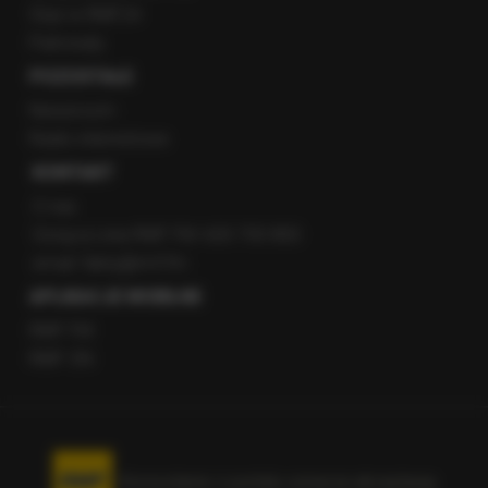
Staż w RMF24
Patronaty
POZOSTAŁE
Newsroom
Radio internetowe
KONTAKT
O nas
Gorąca Linia RMF FM: 600 700 800
email: fakty@rmf.fm
APLIKACJE MOBILNE
RMF FM
RMF ON
Korzystanie z portalu oznacza akceptację