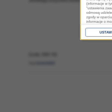
(informacje w t
"ustawienia za
odmową udzielen
zgody w oparciu
informacje o mo
Cele przetwarza
interes
Zaufany
USTAW
ustawieniach z
Zgoda jest dob
przekazywania d
Europejskim Ob
Źródło: RMF FM
Ponadto masz pr
leczenie
ból
Tagi:
danych, a także
prywatności zna
przetwarzania T
Administratorem
siedzibą w Krak
Stosowanie pli
Wraz z partneram
celu: