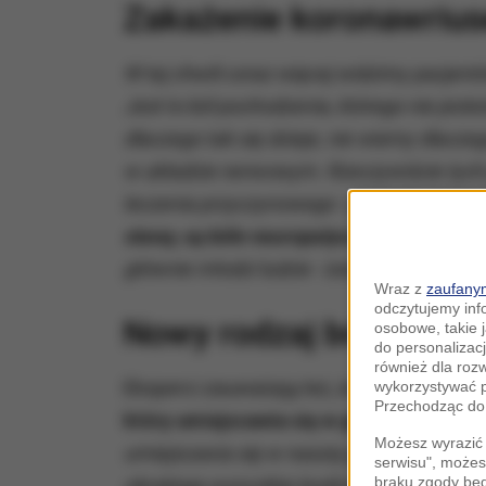
Zakażenie koronawrius
W tej chwili coraz więcej widzimy pacjentów
Jest to ból pochodzenia, którego nie jest
dlaczego tak się dzieje, nie wiemy dlacze
w układzie nerwowym. Rzeczywiście tych pa
leczenia przyczynowego - jest tylko lecz
stawy, są bóle neuropatyczne i do tego 
głównie młodzi ludzie -
zaznacza dr
Kocot
Wraz z
zaufanym
odczytujemy inf
Nowy rodzaj bólu
osobowe, takie 
do personalizacj
również dla roz
Eksperci zauważają też, że na przestrzeni
wykorzystywać p
Przechodząc do 
który umiejscawia się w głowie.
Nie jest
Możesz wyrazić 
umiejscawia się w naszej głowie, który sp
serwisu", możes
braku zgody bę
obrabiają wszystkie bodźce płynące z ob