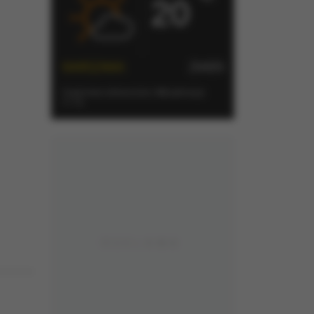
20
nalitycznych i
WARSZAWA
ZMIEŃ
iom
zeń
darki. Bez
Częściowo słonecznie
| Aktualizacja:
11:15
pamięci Twojego