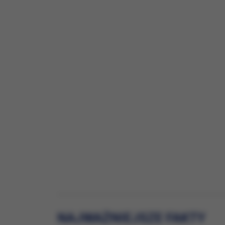
Zapewnienie 
Ulepszenie ś
statystyczny
Poznanie Two
Wyświetlanie
Gromadzenie
Zakres wykorzys
wprowadzenia zm
urządzenia. Wię
NAJWAŻNIEJSZE FAKTY