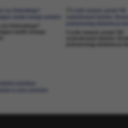
 ery Zełenskiego?
ujące wyniki nowego
5 osób rannych, ponad 100
żu
uszkodzonych dachów. Stra
podsumowują działania po b
 badania zaskakują
ralgie w ciele człowieka