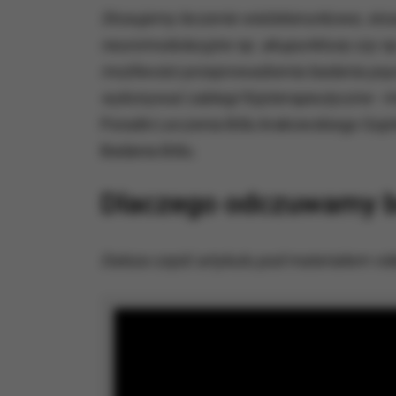
Stosujemy leczenie wielokierunkowe, sto
neuromodulacyjne np. akupunkturę czy np
możliwości przeprowadzenia badania psy
wykonywać zabiegi fizjoterapeutyczne
- 
Poradni Leczenia Bólu krakowskiego Szpi
Badania Bólu.
Dlaczego odczuwamy bó
Dalsza część artykułu pod materiałem vid