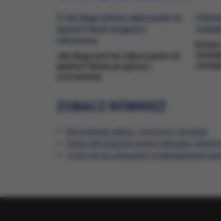
Koniec
Zaskak
Jak długo potrwa odpoczynek od
sonda
upałów? Nowe prognozy i
ostrzeżenia
ZOBACZ RÓWNIEŻ
Ból podczas seksu - przyczyny, leczenie
Dzieci ukrywają ból przed rodzicami. Wyniki
To ból nie do zniesienia. 4 najważniejsze neu