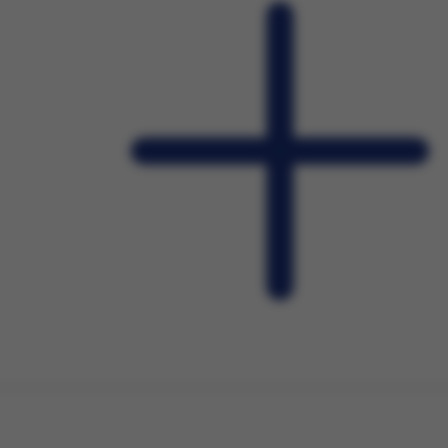
bezpieczeństwa podczas korzystania z naszych stron
wiadczonych przez nas usług poprzez wykorzystanie danych w celach a
ch
ich preferencji na podstawie sposobu korzystania z naszych serwisów
 spersonalizowanych reklam, które odpowiadają Twoim zainteresowan
 zagregowanych danych użytkownika korzystającego z różnych urząd
tywania plików cookies możesz określić w ustawieniach Twojej przeglą
ian ustawień, informacje w plikach cookies mogą być zapisywane w 
cej szczegółów znajdziesz w
Polityce cookies
.