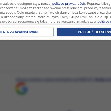
ym zakresie dostępne są w naszej
polityce prywatności
). Poprzez kliknię
awansowane" możesz zarządzać swoimi preferencjami przed wyrażenie
ia zgody. Cele przetwarzania Twoich danych bez konieczności uzyska
 o uzasadniony interes Radio Muzyka Fakty Grupa RMF sp. z o.o. sp. k
żliwości sprzeciwienia się takiemu przetwarzaniu znajdziesz w
polityce
nia Twoich danych bez konieczności uzyskania Twojej zgody w oparci
ch Partnerów IAB
oraz możliwość sprzeciwienia się takiemu przetwarza
IENIA ZAAWANSOWANE
PRZEJDŹ DO SERW
aawansowanych.
rowolna i możesz ją w dowolnym momencie wycofać, zgoda będzie też
anych do naszych Zaufanych Partnerów z siedzibą w państwach trzec
szarem Gospodarczym).
awo żądania dostępu, sprostowania, usunięcia lub ograniczenia przet
 złożenia skargi do Prezesa Urzędu Ochrony Danych Osobowych. W pol
jdziesz informacje jak wykonać swoje prawa. Szczegółowe informacje 
woich danych znajdują się w polityce prywatności.
chcesz widzieć więcej artykułów od RMF24?
dodaj w 
 tych danych jesteśmy my, czyli Radio Muzyka Fakty Grupa RMF sp. z o
owie, al. Waszyngtona 1.
ków cookies i innych technologii
i stosujemy pliki cookies (tzw. ciasteczka) i inne pokrewne technologi