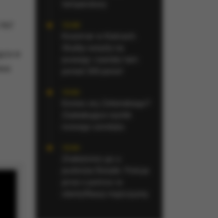
temperatury
też
10:48
Koszmar w Kielcach.
Służby weszły na
jąca w
posesję i zastały tam
twa
ponad 200 psów!
10:46
Koniec ery Zełenskiego?
Zaskakujące wyniki
nowego sondażu
10:46
Znaleziono go u
podnóża Śnieżki. Policja
prosi o pomoc w
identyfikacji mężczyzny