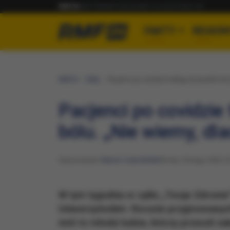
RMF24
RMF FM
RMF MAXX
RMF CLASSIC
RMF ON
FAKTY
REGION
RMF24
Fakty
Pacjenci po covidzie trafiają do poradni lec
Pacjenci po covidzie 
bólu. „Nie wiemy, dla
Opracowanie:
Marcin Czarnobilski
Środa, 9 lutego 2022 (1
W tym tygodniu w cyklu „Twoje Zdrowie”
Uniwersyteckim. Rocznie przyjmowanych 
nich to młodzi ludzie, którzy przeszli 