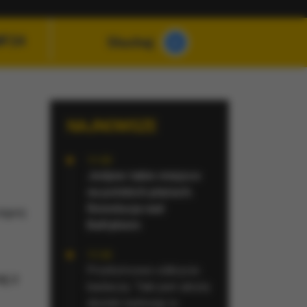
MF24
Słuchaj
NAJNOWSZE
11:23
Jedyne takie miejsce
na polskich plażach.
Rewolucja nad
tępnij
Bałtykiem
11:22
Przełomowe odkrycie
ej z
badaczy. Taki jest ukryty
skutek nadwagi w