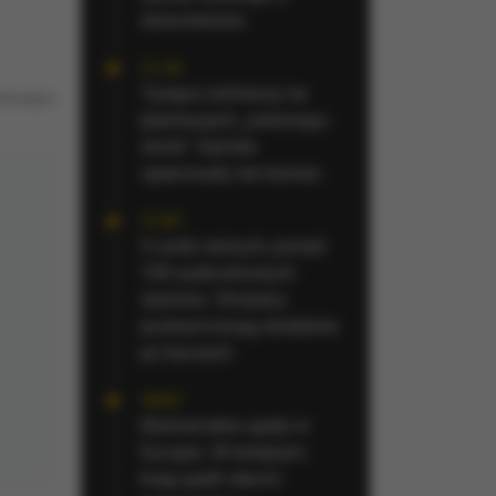
dzieciństwie
11:10
Tysiące żołnierzy na
stracyjne
plantacjach „zielonego
złota”. Kartele
opanowały ten biznes
11:07
5 osób rannych, ponad
100 uszkodzonych
dachów. Strażacy
podsumowują działania
po burzach
10:57
Ekstremalne upały w
Europie. W kolejnym
kraju padł rekord