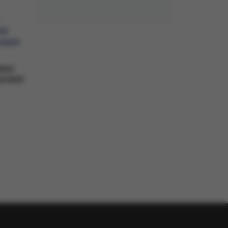
żacy
urzach