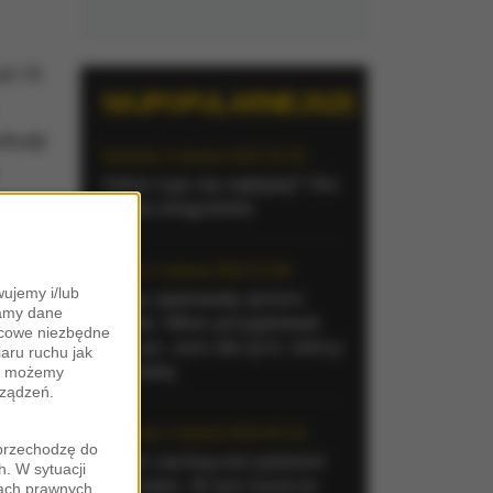
id-19.
NAJPOPULARNIEJSZE
szkody
Niedziela, 2 sierpnia 2026 (16:32)
Gdzie żyje się najlepiej? Oto
łowa,
raj dla emigrantów
i to są
Sobota, 1 sierpnia 2026 (15:39)
ujemy i/lub
Sumy opanowały jezioro
zamy dane
Garda. Włosi przygotowali
ońcowe niezbędne
100 tys. euro dla tych, którzy
iaru ruchu jak
je złowią
zy możemy
 ból,
rządzeń.
Niedziela, 2 sierpnia 2026 (05:13)
"przechodzę do
zej
Włosi zachwyceni polskimi
. W sytuacji
turystami. W tym kurorcie
wach prawnych