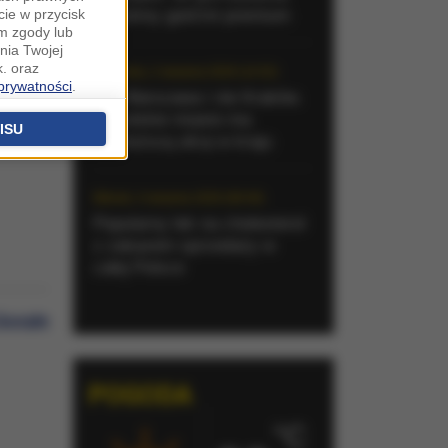
jesteśmy gośćmi premium
cie w przycisk
m zgody lub
nia Twojej
. oraz
Niedziela, 2 sierpnia 2026 (14:52)
 prywatności
.
Nie Warszawa i nie Kraków.
u o uzasadniony
To polskie miasto ma
niu znajdziesz w
ISU
najdłuższą ulicę w kraju
 podstawą
ich (poza
Wtorek, 4 sierpnia 2026 (08:46)
Popularny lek na cholesterol
z zakazem sprzedaży w
warzania
ityce
całej Polsce
na temat
Google
.o. sp. k. z
POGODA
e, które mają na
°C