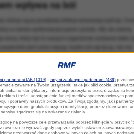
em wpływa na ból
, którzy są po przebytej infekcji wirusowej czyli np. Cov
eśmy w stanie wytłumaczyć jasno i prosto. My nie wiemy,
go wirus, który był w naszym organizmie zostawia takie 
cjentów jest coraz więcej, trudno ich się leczy, nie ma
enie objawowe.
Bolą ich przede wszystkim mięśnie, boli g
dochodzi przewlekłe zmęczenie
. To jest ogromny problem 
 - Kępska.
i partnerami IAB (1019)
i
innymi zaufanymi partnerami (489)
przechow
ormacje zawarte na Twoim urządzeniu, takie jak pliki cookie, przetwar
jak unikalne identyfikatory, informacje przesyłane przez urządzenia k
i reklam i treści, udostępnienie funkcji mediów społecznościowych pom
woju i poprawny naszych produktów. Za Twoją zgodą my, jak i partner
 lat
przybywa pacjentów z bólem nocyplastycznym - to
recyzyjne dane geolokalizacyjne i identyfikację poprzez skanowanie u
serwisu zgadzasz się na wskazane działania.
 to ból psychogenny. To nowy rodzaj bólu - ten, który
zgodę na powyższe cele przetwarzania poprzez kliknięcie w przycisk 
rawia, że neurony w naszym mózgu inaczej pracują i inac
z również nie wyrażać zgody poprzez wybór ustawień zaawansowanych
dziemy przetwarzać dane osobowe w innych celach na innych podsta
wodu
- tłumaczy specjalistka.