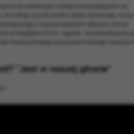
sujemy farmakoterapię, metody anestezjologiczne czy
. termolezję rożnych struktur układu nerwowego, mamy 
chologicznego u naszych pacjentów. Możemy również
mówi dr Magdalena Kocot - Kępska - anestezjolog pracu
tala Uniwersyteckiego oraz prezes Polskiego Towarzys
l? "Jest w naszej głowie"
eo: