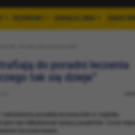
Y
ROZMOWY
GORĄCA LINIA
RADIO R
zenia bólu. „Nie wiemy, dlaczego tak się dzieje”
trafiają do poradni leczenia
czego tak się dzieje”
udos
5:47)
 odwiedzamy poradnię leczenia bólu w Szpitalu
jest tam kilkadziesiąt tysięcy pacjentów. Coraz więc
zakażanie koronawrisuem.