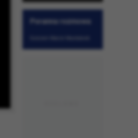
Poranna rozmowa
w RMF FM
Gościem Marcin Mastalerek