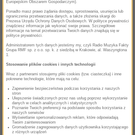
Europejskim Obszarem Gospodarczym).
- na 21 sprawdzonych pod tym kątem próbek,
Ponadto masz prawo żądania dostępu, sprostowania, usunięcia lub
negatywne wyniki stwierdzono w ośmiu.
ograniczenia przetwarzania danych, a także złożenia skargi do
Prezesa Urzędu Ochrony Danych Osobowych. W polityce prywatności
znajdziesz informacje jak wykonać swoje prawa. Szczegółowe
informacje na temat przetwarzania Twoich danych znajdują się w
W laboratoriach UOKiK-u sprawdzono także jakość
polityce prywatności.
przypraw: pieprzu, szafranu, oregano, papryki
Administratorem tych danych jesteśmy my, czyli Radio Muzyka Fakty
mielonej, chili, kurkumy i kminu rzymskiego. Na 20
Grupa RMF sp. z o.o. sp. k. z siedzibą w Krakowie, al. Waszyngtona
1.
zbadanych próbek, zastrzeżenia urzędu wzbudziło
Stosowanie plików cookies i innych technologii
dziewięć.
Najgorzej wypadło oregano, które
Wraz z partnerami stosujemy pliki cookies (tzw. ciasteczka) i inne
okazało się mieszanką z rozdrobnionymi liśćmi
pokrewne technologie, które mają na celu:
innych roślin
, np. porzeczki czy żurawiny.
Zapewnienie bezpieczeństwa podczas korzystania z naszych
stron
Ulepszenie świadczonych przez nas usług poprzez wykorzystanie
danych w celach analitycznych i statystycznych
ZOBACZ RÓWNIEŻ:
Poznanie Twoich preferencji na podstawie sposobu korzystania z
naszych serwisów
Ryby pochłaniają zanieczyszczenia wody.
Wyświetlanie spersonalizowanych reklam, które odpowiadają
Twoim zainteresowaniom
Jedzenie ich szkodzi zdrowiu?
Gromadzenie zagregowanych danych użytkownika korzystającego
z różnych urządzeń