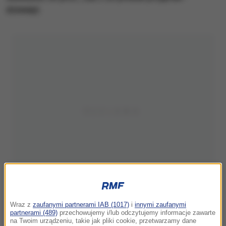
dziewięć.
Wraz z
zaufanymi partnerami IAB (1017)
i
innymi zaufanymi
partnerami (489)
przechowujemy i/lub odczytujemy informacje zawarte
na Twoim urządzeniu, takie jak pliki cookie, przetwarzamy dane