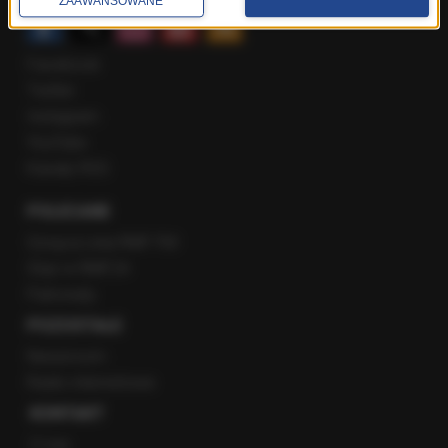
ZAAWANSOWANE
Facebook
Twitter
Instagram
YouTube
Kanały RSS
POLECANE
Gorąca Linia RMF FM
Staż w RMF24
Patronaty
POZOSTAŁE
Newsroom
Radio internetowe
KONTAKT
O nas