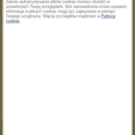
Zakres wykorzystywania plików cookies możesz określić w
Źródło: PAP
ustawieniach Twojej przeglądarki. Bez wprowadzenia zmian ustawień,
informacje w plikach cookies mogą być zapisywane w pamięci
Twojego urządzenia. Więcej szczegółów znajdziesz w
Polityce
NAJWAŻNIEJSZE FAKTY
cookies
.
Elektrolity – kiedy
naprawdę warto je
stosować?
Przyprawy pod lupą. Czy
wiesz, co dodajesz do zup i
sosów?
Cenne połączenie dwóch
składników. Przełom w
walce ze stanem
zapalnym?
NAJNOWSZE