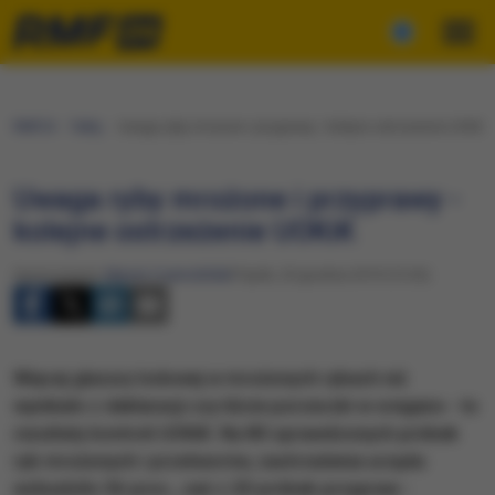
RMF24
Fakty
Uwaga ryby mrożone i przyprawy - kolejne ostrzeżenie UOKiK
Uwaga ryby mrożone i przyprawy -
kolejne ostrzeżenie UOKiK
Opracowanie:
Marcin Czarnobilski
Piątek, 20 grudnia 2019 (13:26)
Więcej glazury lodowej w mrożonych rybach niż
wynikało z deklaracji czy liście porzeczki w oregano - to
rezultaty kontroli UOKiK. Na 80 sprawdzonych próbek
ryb mrożonych i przetworów, zastrzeżenia urzędu
wzbudziło 56 proc., zaś z 20 próbek przypraw -