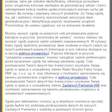
osobowe, takie jak unikalne identyfikatory, informacje przesyłane
przez urządzenia końcowe niezbędne do personalizacji reklam i treści,
udostępnienie funkcji mediów społecznościowych pomiaru ruchu jak
również dla rozwoju i poprawny naszych produktów. Za Twoją zgodą
my, jak i partnerzy możemy wykorzystywać precyzyjne dane
geolokalizacyjne i identyfikację poprzez skanowanie urządzeń.
Przechodząc do serwisu zgadzasz się na wskazane działania.
Możesz wyrazić zgodę na powyższe cele przetwarzania poprzez
kliknięcie w przycisk "przechodzę do serwisu", możesz również nie
wyrażać zgody poprzez wybór ustawień zaawansowanych. W sytuacji
braku zgody będziemy przetwarzać dane osobowe w innych celach na
innych podstawach prawnych (informacje w tym zakresie dostępne są
w naszej
polityce prywatności
). Poprzez kliknięcie w przycisk
"ustawienia zaawansowane" możesz zarządzać swoimi preferencjami
Sprawdzano jakość ryb mrożonych, konserw i
przed wyrażeniem zgody lub odmową udzielenia zgody. Cele
marynat rybnych
. Na 80 sprawdzonych próbek
przetwarzania Twoich danych bez konieczności uzyskania Twojej
zgody w oparciu o uzasadniony interes Radio Muzyka Fakty Grupa
zastrzeżenia wzbudziło 45 z nich. To wyniki testów
RMF sp. z o.o. sp. k. oraz informacje o możliwości sprzeciwienia się
takiemu przetwarzaniu znajdziesz w
polityce prywatności
. Cele
Urzędu Ochrony Konkurencji i Konsumentów z IV
przetwarzania Twoich danych bez konieczności uzyskania Twojej
zgody w oparciu o uzasadniony interes
Zaufanych Partnerów IAB
oraz
kwartału tego roku.
możliwość sprzeciwienia się takiemu przetwarzaniu znajdziesz w
ustawieniach zaawansowanych.
Okazało się, iż np.
mrożone ryby pokryte glazurą
Zgoda jest dobrowolna i możesz ją w dowolnym momencie wycofać,
zgoda będzie też podstawą przekazywania danych do naszych
lodową miały jej więcej, niż to wynikało z deklaracji
Zaufanych Partnerów z siedzibą w państwach trzecich (poza