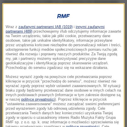
immunologiczną reakcją organizmu na spożywany
pokarm, podczas gdy nietolerancja oznacza
nadwrażliwość na określony składnik pokarmowy
tolerowany przez większość ludzi. Z reguły nieco
Wraz z
zaufanymi partnerami IAB (1019)
i
innymi zaufanymi
partnerami (489)
przechowujemy i/lub odczytujemy informacje zawarte
inne są objawy. W przypadku alergii najczęściej są to
na Twoim urządzeniu, takie jak pliki cookie, przetwarzamy dane
osobowe, takie jak unikalne identyfikatory, informacje przesyłane
nudności, wymioty, biegunka, ból brzucha, obrzęk,
przez urządzenia końcowe niezbędne do personalizacji reklam i treści,
udostępnienie funkcji mediów społecznościowych pomiaru ruchu jak
pokrzywka bądź inne zmiany skórne, a także kaszel i
również dla rozwoju i poprawny naszych produktów. Za Twoją zgodą
my, jak i partnerzy możemy wykorzystywać precyzyjne dane
nieżyt nosa, w skrajnych sytuacjach może ona
geolokalizacyjne i identyfikację poprzez skanowanie urządzeń.
Przechodząc do serwisu zgadzasz się na wskazane działania.
doprowadzić również do wstrząsu anafilaktycznego.
Możesz wyrazić zgodę na powyższe cele przetwarzania poprzez
kliknięcie w przycisk "przechodzę do serwisu", możesz również nie
wyrażać zgody poprzez wybór ustawień zaawansowanych. W sytuacji
Dalsza część artykułu pod materiałem video:
braku zgody będziemy przetwarzać dane osobowe w innych celach na
innych podstawach prawnych (informacje w tym zakresie dostępne są
w naszej
polityce prywatności
). Poprzez kliknięcie w przycisk
"ustawienia zaawansowane" możesz zarządzać swoimi preferencjami
przed wyrażeniem zgody lub odmową udzielenia zgody. Cele
przetwarzania Twoich danych bez konieczności uzyskania Twojej
zgody w oparciu o uzasadniony interes Radio Muzyka Fakty Grupa
RMF sp. z o.o. sp. k. oraz informacje o możliwości sprzeciwienia się
takiemu przetwarzaniu znajdziesz w
polityce prywatności
. Cele