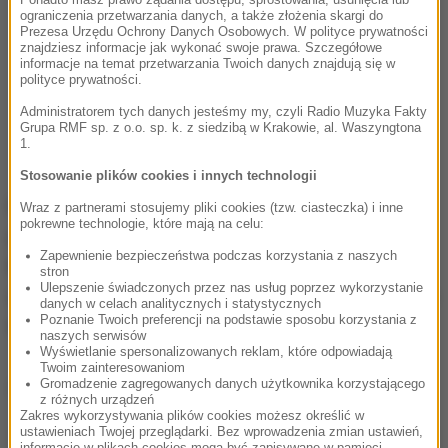
ograniczenia przetwarzania danych, a także złożenia skargi do
Prezesa Urzędu Ochrony Danych Osobowych. W polityce prywatności
znajdziesz informacje jak wykonać swoje prawa. Szczegółowe
informacje na temat przetwarzania Twoich danych znajdują się w
polityce prywatności.
Administratorem tych danych jesteśmy my, czyli Radio Muzyka Fakty
Grupa RMF sp. z o.o. sp. k. z siedzibą w Krakowie, al. Waszyngtona
1.
Stosowanie plików cookies i innych technologii
Minister zdrowia Łukasz Szumowski przekazał w
Wraz z partnerami stosujemy pliki cookies (tzw. ciasteczka) i inne
pokrewne technologie, które mają na celu:
poniedziałek w Sejmie, że
Główny Inspektor
Zapewnienie bezpieczeństwa podczas korzystania z naszych
Farmaceutyczny nie potwierdził na chwilę obecną
stron
Ulepszenie świadczonych przez nas usług poprzez wykorzystanie
zaburzenia łańcucha
dostaw substancji czynnych z
danych w celach analitycznych i statystycznych
Poznanie Twoich preferencji na podstawie sposobu korzystania z
Chin do fabryk, które produkują leki
.
naszych serwisów
Wyświetlanie spersonalizowanych reklam, które odpowiadają
Twoim zainteresowaniom
Dalsza część artykułu pod materiałem video:
Gromadzenie zagregowanych danych użytkownika korzystającego
z różnych urządzeń
Zakres wykorzystywania plików cookies możesz określić w
ustawieniach Twojej przeglądarki. Bez wprowadzenia zmian ustawień,
informacje w plikach cookies mogą być zapisywane w pamięci