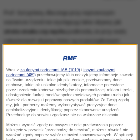
Prof. Gut pytany, dlaczego przy najnowszym
wariancie Covid nie występują takie objawy jak
utrata smaku czy węchu
podkreśla, że przy wielu
zakażeniach objawy, które są w początkowym
okresie dość częste, zmieniają się w późniejszym
etapie adaptacji wirusa.
Nie przywiązywałbym
wielkiej wagi do samego wariantu, bo tych wariantów
Wraz z
zaufanymi partnerami IAB (1019)
i
innymi zaufanymi
partnerami (489)
przechowujemy i/lub odczytujemy informacje zawarte
w tej chwili są już tysiące -
zaznacza.
na Twoim urządzeniu, takie jak pliki cookie, przetwarzamy dane
osobowe, takie jak unikalne identyfikatory, informacje przesyłane
przez urządzenia końcowe niezbędne do personalizacji reklam i treści,
Zdaniem prof. Guta wirus jest ten sam, bo ma ten
udostępnienie funkcji mediów społecznościowych pomiaru ruchu jak
również dla rozwoju i poprawny naszych produktów. Za Twoją zgodą
sam receptor i tę samą drogę wnikania, czyli atakuje
my, jak i partnerzy możemy wykorzystywać precyzyjne dane
geolokalizacyjne i identyfikację poprzez skanowanie urządzeń.
te same komórki.
Są to komórki przede wszystkim
Przechodząc do serwisu zgadzasz się na wskazane działania.
układu naczyniowego
, dlatego są bardzo
Możesz wyrazić zgodę na powyższe cele przetwarzania poprzez
zróżnicowane objawy
- wyjaśnia.
kliknięcie w przycisk "przechodzę do serwisu", możesz również nie
wyrażać zgody poprzez wybór ustawień zaawansowanych. W sytuacji
braku zgody będziemy przetwarzać dane osobowe w innych celach na