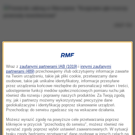
/
RMF FM
Pacjenci z przerzutami raka jelita grubego do płuc
leczeni są zazwyczaj za pomocą operacji
Wraz z
zaufanymi partnerami IAB (1019)
i
innymi zaufanymi
chirurgicznej lub radioterapii. Lekarze podkreślają
partnerami (489)
przechowujemy i/lub odczytujemy informacje zawarte
na Twoim urządzeniu, takie jak pliki cookie, przetwarzamy dane
jednak, że u wielu pacjentów operacja lub
osobowe, takie jak unikalne identyfikatory, informacje przesyłane
przez urządzenia końcowe niezbędne do personalizacji reklam i treści,
radioterapia są przeciwwskazane. U części spośród
udostępnienie funkcji mediów społecznościowych pomiaru ruchu jak
nich można wykonać termoablację.
Innowacyjny
również dla rozwoju i poprawny naszych produktów. Za Twoją zgodą
my, jak i partnerzy możemy wykorzystywać precyzyjne dane
zabieg polega na wkłuciu igły przez skórę do guza,
geolokalizacyjne i identyfikację poprzez skanowanie urządzeń.
Przechodząc do serwisu zgadzasz się na wskazane działania.
który znajduje się w płucu. Końcówka igły rozgrzewa
Możesz wyrazić zgodę na powyższe cele przetwarzania poprzez
się i niszczy guza za pomocą temperatury w
kliknięcie w przycisk "przechodzę do serwisu", możesz również nie
wyrażać zgody poprzez wybór ustawień zaawansowanych. W sytuacji
wysokości około 60-80 stopni Celsjusza.
braku zgody będziemy przetwarzać dane osobowe w innych celach na