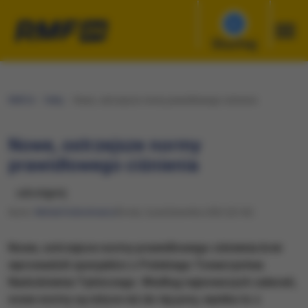
Słuchaj
RMF24
Fakty
Nowe, ostrzejsze normy prawidłowego ciśnienia
Nowe, ostrzejsze normy
prawidłowego ciśnienia
udostępnij
Autor:
Michał Dobrołowicz
Środa, 5 października 2022 (22:42)
Nowe, ostrzejsze normy prawidłowego ciśnienia krwi
wprowadzili specjaliści z Polskiego Towarzystwa
Nadciśnienia Tętniczego. Według najnowszych zaleceń,
nowe normy są niższe niż do tej pory, wynika to z