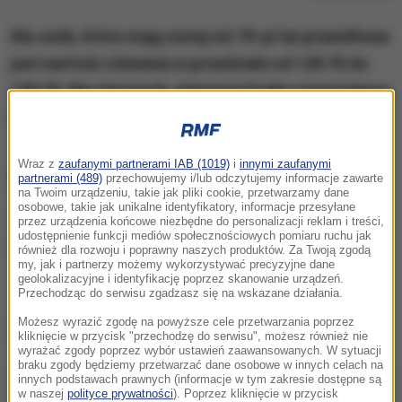
Dla osób, które mają mniej niż 70-ąt lat prawidłowa
jest wartość ciśnienia w przedziale od 120:70 do
129:70. Dla starszych, pierwsza liczba oznaczająca
ciśnienie skurczowe może być o dziesięć większa.
Wraz z
zaufanymi partnerami IAB (1019)
i
innymi zaufanymi
ZOBACZ RÓWNIEŻ:
partnerami (489)
przechowujemy i/lub odczytujemy informacje zawarte
na Twoim urządzeniu, takie jak pliki cookie, przetwarzamy dane
osobowe, takie jak unikalne identyfikatory, informacje przesyłane
5 zaleceń dla nadciśnieniowców
przez urządzenia końcowe niezbędne do personalizacji reklam i treści,
udostępnienie funkcji mediów społecznościowych pomiaru ruchu jak
Masz nadciśnienie tętnicze? O tym musisz
również dla rozwoju i poprawny naszych produktów. Za Twoją zgodą
my, jak i partnerzy możemy wykorzystywać precyzyjne dane
wiedzieć!
geolokalizacyjne i identyfikację poprzez skanowanie urządzeń.
Przechodząc do serwisu zgadzasz się na wskazane działania.
Możesz wyrazić zgodę na powyższe cele przetwarzania poprzez
Dalsza część artykułu pod materiałem video:
kliknięcie w przycisk "przechodzę do serwisu", możesz również nie
wyrażać zgody poprzez wybór ustawień zaawansowanych. W sytuacji
braku zgody będziemy przetwarzać dane osobowe w innych celach na
innych podstawach prawnych (informacje w tym zakresie dostępne są
w naszej
polityce prywatności
). Poprzez kliknięcie w przycisk