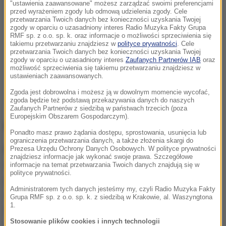
"ustawienia zaawansowane" możesz zarządzać swoimi preferencjami
przed wyrażeniem zgody lub odmową udzielenia zgody. Cele
przetwarzania Twoich danych bez konieczności uzyskania Twojej
zgody w oparciu o uzasadniony interes Radio Muzyka Fakty Grupa
RMF sp. z o.o. sp. k. oraz informacje o możliwości sprzeciwienia się
takiemu przetwarzaniu znajdziesz w
polityce prywatności
. Cele
przetwarzania Twoich danych bez konieczności uzyskania Twojej
zgody w oparciu o uzasadniony interes
Zaufanych Partnerów IAB
oraz
możliwość sprzeciwienia się takiemu przetwarzaniu znajdziesz w
ustawieniach zaawansowanych.
Zgoda jest dobrowolna i możesz ją w dowolnym momencie wycofać,
zgoda będzie też podstawą przekazywania danych do naszych
Zaufanych Partnerów z siedzibą w państwach trzecich (poza
Europejskim Obszarem Gospodarczym).
Kto zmaga się z nadciśnieniem?
Ponadto masz prawo żądania dostępu, sprostowania, usunięcia lub
ograniczenia przetwarzania danych, a także złożenia skargi do
Nadciśnienie tętnicze
jest jednym z najbardziej
Prezesa Urzędu Ochrony Danych Osobowych. W polityce prywatności
znajdziesz informacje jak wykonać swoje prawa. Szczegółowe
rozpowszechnionych schorzeń na świecie, które
informacje na temat przetwarzania Twoich danych znajdują się w
polityce prywatności.
jest zaliczane do grupy chorób cywilizacyjnych. Jak
Administratorem tych danych jesteśmy my, czyli Radio Muzyka Fakty
wynika z danych Narodowego Funduszu Zdrowia w
Grupa RMF sp. z o.o. sp. k. z siedzibą w Krakowie, al. Waszyngtona
1.
2018 r. niemal 10 milionów dorosłych Polaków miało
Stosowanie plików cookies i innych technologii
zdiagnozowane nadciśnienie tętnicze, co stanowiło