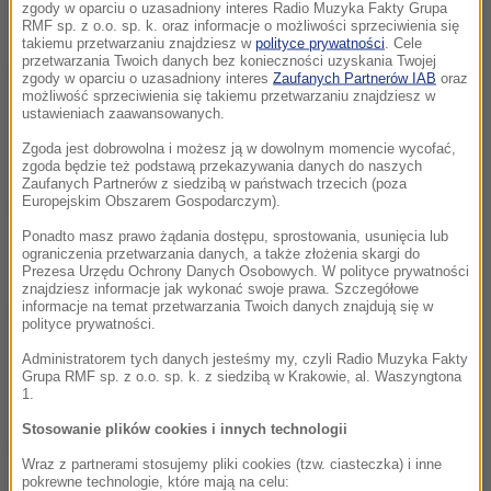
zgody w oparciu o uzasadniony interes Radio Muzyka Fakty Grupa
w przychodni
RMF sp. z o.o. sp. k. oraz informacje o możliwości sprzeciwienia się
takiemu przetwarzaniu znajdziesz w
polityce prywatności
. Cele
przetwarzania Twoich danych bez konieczności uzyskania Twojej
otrzymywać e-mailem lub
SMS
-em
zgody w oparciu o uzasadniony interes
Zaufanych Partnerów IAB
oraz
możliwość sprzeciwienia się takiemu przetwarzaniu znajdziesz w
powiadomienia o przepisanych e-receptach i e-
ustawieniach zaawansowanych.
skierowaniach
— by móc realizować e-recepty i e-
Zgoda jest dobrowolna i możesz ją w dowolnym momencie wycofać,
skierowania z telefonem w ręku
zgoda będzie też podstawą przekazywania danych do naszych
Zaufanych Partnerów z siedzibą w państwach trzecich (poza
Europejskim Obszarem Gospodarczym).
sprawdzić i pobrać otrzymane
e-recepty
(od
stycznia 2019) i zobaczyć zrealizowane recepty
Ponadto masz prawo żądania dostępu, sprostowania, usunięcia lub
ograniczenia przetwarzania danych, a także złożenia skargi do
papierowe
Prezesa Urzędu Ochrony Danych Osobowych. W polityce prywatności
znajdziesz informacje jak wykonać swoje prawa. Szczegółowe
informacje na temat przetwarzania Twoich danych znajdują się w
sprawdzić i pobrać
e-skierowania
- od 8 stycznia
polityce prywatności.
2021 to jedyny sposób wystawiania skierowań
Administratorem tych danych jesteśmy my, czyli Radio Muzyka Fakty
przez lekarza. Dzięki IKP nie trzeba papierowego
Grupa RMF sp. z o.o. sp. k. z siedzibą w Krakowie, al. Waszyngtona
1.
skierowania dostarczać do wybranej placówki
Stosowanie plików cookies i innych technologii
upoważnić bliską osobę do dostępu do danych
,
Wraz z partnerami stosujemy pliki cookies (tzw. ciasteczka) i inne
załatwiania spraw w Twoim imieniu (np. do
pokrewne technologie, które mają na celu: