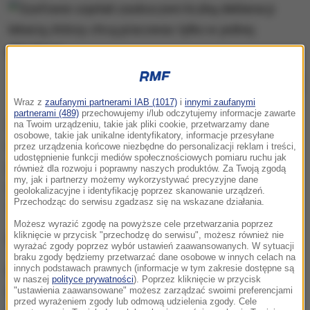
Szefowie szpitali zaskoczeni liczbą deklaracji lekarzy, którzy chcą
pracowac tylko w jednej placówce
Wraz z
zaufanymi partnerami IAB (1017)
i
innymi zaufanymi
partnerami (489)
przechowujemy i/lub odczytujemy informacje zawarte
Z informacji uzyskanych przez naszego
na Twoim urządzeniu, takie jak pliki cookie, przetwarzamy dane
osobowe, takie jak unikalne identyfikatory, informacje przesyłane
dziennikarza wynika, że w Szpitalu Bielańskim,
przez urządzenia końcowe niezbędne do personalizacji reklam i treści,
udostępnienie funkcji mediów społecznościowych pomiaru ruchu jak
jednym z największych w Warszawie, taką
również dla rozwoju i poprawny naszych produktów. Za Twoją zgodą
my, jak i partnerzy możemy wykorzystywać precyzyjne dane
deklarację podpisało 83 procent lekarzy, czyli
geolokalizacyjne i identyfikację poprzez skanowanie urządzeń.
Przechodząc do serwisu zgadzasz się na wskazane działania.
115 specjalistów.
Możesz wyrazić zgodę na powyższe cele przetwarzania poprzez
kliknięcie w przycisk "przechodzę do serwisu", możesz również nie
Podobnie jest w kilku lecznicach specjalistycznych.
wyrażać zgody poprzez wybór ustawień zaawansowanych. W sytuacji
braku zgody będziemy przetwarzać dane osobowe w innych celach na
innych podstawach prawnych (informacje w tym zakresie dostępne są
Medycy ostrzegają, że taka proporcja może być
w naszej
polityce prywatności
). Poprzez kliknięcie w przycisk
niebezpieczna dla mniejszych szpitali powiatowych
"ustawienia zaawansowane" możesz zarządzać swoimi preferencjami
przed wyrażeniem zgody lub odmową udzielenia zgody. Cele