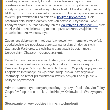
zamrażalnik?
przed wyrażeniem zgody lub odmową udzielenia zgody. Cele
przetwarzania Twoich danych bez konieczności uzyskania Twojej
zgody w oparciu o uzasadniony interes Radio Muzyka Fakty Grupa
RMF sp. z o.o. sp. k. oraz informacje o możliwości sprzeciwienia się
Dalsza część artykułu pod materiałem video:
takiemu przetwarzaniu znajdziesz w
polityce prywatności
. Cele
przetwarzania Twoich danych bez konieczności uzyskania Twojej
zgody w oparciu o uzasadniony interes
Zaufanych Partnerów IAB
oraz
możliwość sprzeciwienia się takiemu przetwarzaniu znajdziesz w
ustawieniach zaawansowanych.
Zgoda jest dobrowolna i możesz ją w dowolnym momencie wycofać,
zgoda będzie też podstawą przekazywania danych do naszych
Zaufanych Partnerów z siedzibą w państwach trzecich (poza
Europejskim Obszarem Gospodarczym).
Ponadto masz prawo żądania dostępu, sprostowania, usunięcia lub
ograniczenia przetwarzania danych, a także złożenia skargi do
Prezesa Urzędu Ochrony Danych Osobowych. W polityce prywatności
znajdziesz informacje jak wykonać swoje prawa. Szczegółowe
informacje na temat przetwarzania Twoich danych znajdują się w
polityce prywatności.
Administratorem tych danych jesteśmy my, czyli Radio Muzyka Fakty
Grupa RMF sp. z o.o. sp. k. z siedzibą w Krakowie, al. Waszyngtona
1.
Co zrobić, aby pieczywo dłużej zachowało
świeżość? Pamiętajmy o tym, że
plastik jest jego
Stosowanie plików cookies i innych technologii