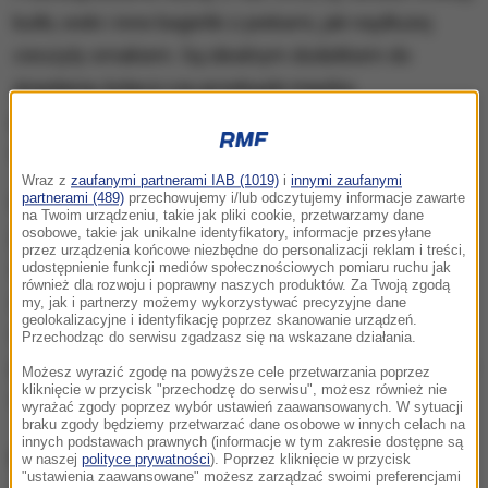
bułki, weki i inne bagietki z piekarni, jak najdłużej
cieszyły smakiem. Są idealnym dodatkiem do
śniadania, kolacji czy przekąski między
posiłkami. Jak je przechowywać, by jak najdłużej
nadawały się do zjedzenia i cieszyły jakością?
Wraz z
zaufanymi partnerami IAB (1019)
i
innymi zaufanymi
partnerami (489)
przechowujemy i/lub odczytujemy informacje zawarte
Pieczywo w piekarniach najczęściej sprzedawane
na Twoim urządzeniu, takie jak pliki cookie, przetwarzamy dane
jest w papierowych torbach lub plastikowych
osobowe, takie jak unikalne identyfikatory, informacje przesyłane
przez urządzenia końcowe niezbędne do personalizacji reklam i treści,
siatkach. Wiele osób wracając z nim do domu, nie
udostępnienie funkcji mediów społecznościowych pomiaru ruchu jak
również dla rozwoju i poprawny naszych produktów. Za Twoją zgodą
zastanawia się nad sposobem przechowywania
my, jak i partnerzy możemy wykorzystywać precyzyjne dane
geolokalizacyjne i identyfikację poprzez skanowanie urządzeń.
chleba czy bułek. Jeżeli zjemy je szybko - nie ma
Przechodząc do serwisu zgadzasz się na wskazane działania.
problemu. Inaczej jest w momencie, w którym mamy
Możesz wyrazić zgodę na powyższe cele przetwarzania poprzez
kliknięcie w przycisk "przechodzę do serwisu", możesz również nie
wypieków więcej, niż na dwa posiłki.
wyrażać zgody poprzez wybór ustawień zaawansowanych. W sytuacji
braku zgody będziemy przetwarzać dane osobowe w innych celach na
innych podstawach prawnych (informacje w tym zakresie dostępne są
Chlebak, lodówka, a może
w naszej
polityce prywatności
). Poprzez kliknięcie w przycisk
"ustawienia zaawansowane" możesz zarządzać swoimi preferencjami