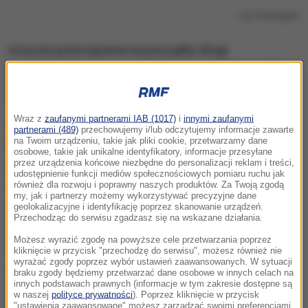
zdj. ilustracyjne
Uczucie przeciążenia na początku drogi
akademickiej jest czymś naturalnym. Wiele osób
rozpoczyna właśnie zupełnie nowy etap w życiu.
Wraz z
zaufanymi partnerami IAB (1017)
i
innymi zaufanymi
Z jednej strony to jest ten czas, kiedy mamy
partnerami (489)
przechowujemy i/lub odczytujemy informacje zawarte
na Twoim urządzeniu, takie jak pliki cookie, przetwarzamy dane
nawiązywać przyjaźnie, relacje, ale myślimy też o
osobowe, takie jak unikalne identyfikatory, informacje przesyłane
naszej przyszłości, w tym także o naszej pracy
przez urządzenia końcowe niezbędne do personalizacji reklam i treści,
udostępnienie funkcji mediów społecznościowych pomiaru ruchu jak
zawodowej, naszym rozwoju. Czujemy dużą presję i
również dla rozwoju i poprawny naszych produktów. Za Twoją zgodą
my, jak i partnerzy możemy wykorzystywać precyzyjne dane
na pewno to też nie sprzyja naszemu zdrowiu
geolokalizacyjne i identyfikację poprzez skanowanie urządzeń.
Przechodząc do serwisu zgadzasz się na wskazane działania.
psychicznemu. Dla części studentów jest to tak
Możesz wyrazić zgodę na powyższe cele przetwarzania poprzez
naprawdę ten pierwszy moment, kiedy nie mieszkają
kliknięcie w przycisk "przechodzę do serwisu", możesz również nie
wyrażać zgody poprzez wybór ustawień zaawansowanych. W sytuacji
na przykład z rodzicami. Też zmagają się np. z
braku zgody będziemy przetwarzać dane osobowe w innych celach na
innych podstawach prawnych (informacje w tym zakresie dostępne są
tęsknotą, bo są daleko od domu
- mówi RMF FM
w naszej
polityce prywatności
). Poprzez kliknięcie w przycisk
"ustawienia zaawansowane" możesz zarządzać swoimi preferencjami