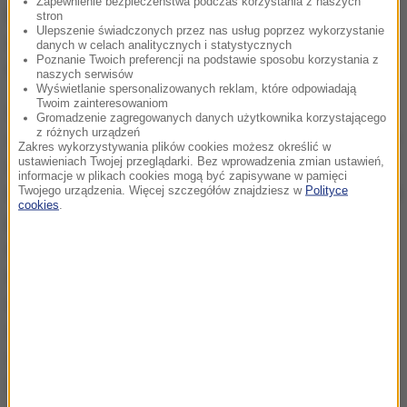
Zapewnienie bezpieczeństwa podczas korzystania z naszych
Dietetycy wymieniają grupy produktów, które są
stron
Ulepszenie świadczonych przez nas usług poprzez wykorzystanie
szczególnie narażone na pojawienie się w nich
danych w celach analitycznych i statystycznych
Poznanie Twoich preferencji na podstawie sposobu korzystania z
toksyn. To warzywa, owoce, mięso, ryby i nabiał.
naszych serwisów
Wyświetlanie spersonalizowanych reklam, które odpowiadają
Twoim zainteresowaniom
Pilnujmy przestrzegania daty przydatności do
Gromadzenie zagregowanych danych użytkownika korzystającego
z różnych urządzeń
spożycia. W ten sposób zmniejszamy ryzyko zatrucia
Zakres wykorzystywania plików cookies możesz określić w
ustawieniach Twojej przeglądarki. Bez wprowadzenia zmian ustawień,
niebezpiecznymi toksynami w jedzeniu
- przekonują
informacje w plikach cookies mogą być zapisywane w pamięci
w rozmowie z RMF FM dietetycy.
Warzywa i owoce to
Twojego urządzenia. Więcej szczegółów znajdziesz w
Polityce
cookies
.
produkty, które szybko psują się,
jeżeli widzimy
drobne podpsucie, to nie wystarczy wyciąć kawałek
warzywa i owocu i jeść dalej,
bo toksyny są też w
całej sztuce owocu albo warzywa. Jeżeli w koszyku
czereśni lub malin pojawi się pleśń na jednej malinie
czy borówce, nie musimy wyrzucać całego koszyka.
Na pewno w takiej sytuacji pozbywamy się