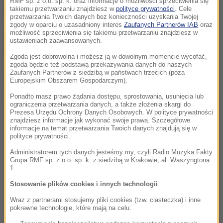
RMF sp. z o.o. sp. k. oraz informacje o możliwości sprzeciwienia się
takiemu przetwarzaniu znajdziesz w
polityce prywatności
. Cele
doktor Hanna Stolińska.
przetwarzania Twoich danych bez konieczności uzyskania Twojej
zgody w oparciu o uzasadniony interes
Zaufanych Partnerów IAB
oraz
2. Przestrzeganie terminów przydatności do
możliwość sprzeciwienia się takiemu przetwarzaniu znajdziesz w
ustawieniach zaawansowanych.
spożycia
Zgoda jest dobrowolna i możesz ją w dowolnym momencie wycofać,
zgoda będzie też podstawą przekazywania danych do naszych
Zaufanych Partnerów z siedzibą w państwach trzecich (poza
Dalsza część artykułu pod materiałem video:
Europejskim Obszarem Gospodarczym).
Ponadto masz prawo żądania dostępu, sprostowania, usunięcia lub
ograniczenia przetwarzania danych, a także złożenia skargi do
Prezesa Urzędu Ochrony Danych Osobowych. W polityce prywatności
znajdziesz informacje jak wykonać swoje prawa. Szczegółowe
informacje na temat przetwarzania Twoich danych znajdują się w
polityce prywatności.
Administratorem tych danych jesteśmy my, czyli Radio Muzyka Fakty
Grupa RMF sp. z o.o. sp. k. z siedzibą w Krakowie, al. Waszyngtona
1.
Stosowanie plików cookies i innych technologii
Wraz z partnerami stosujemy pliki cookies (tzw. ciasteczka) i inne
pokrewne technologie, które mają na celu: