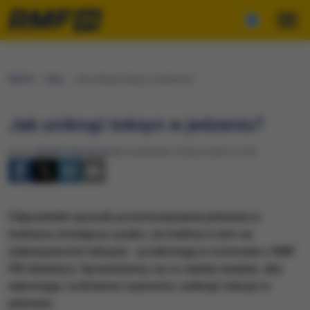
RMF24
Fakty
Jak uniknąć toksyn w jedzeniu?
Jak uniknąć toksyn w jedzeniu?
Autor:
Michał Dobrołowicz
Poniedziałek, 20 lipca 2020 (12:35)
Odpowiedni sposób przechowywania jedzenia w
lodówce zmniejsza ryzyko, że trafimy w nim na
niebezpieczne toksyny - przekonują w rozmowie z RMF
FM dietetycy. Sprawdzamy, na co należy uważać, aby
wykonując codzienne czynności, uniknąć toksyn w
jedzeniu.