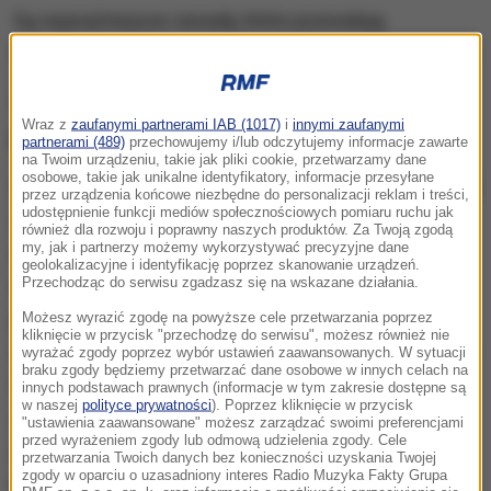
Są najważniejsze zasady, które pozwalają
zmniejszyć ryzyko, że w jedzeniu trafimy na toksyny.
1. Odpowiedni sposób trzymania przechowywania
Wraz z
zaufanymi partnerami IAB (1017)
i
innymi zaufanymi
jedzenia
partnerami (489)
przechowujemy i/lub odczytujemy informacje zawarte
na Twoim urządzeniu, takie jak pliki cookie, przetwarzamy dane
osobowe, takie jak unikalne identyfikatory, informacje przesyłane
Warzywa i owoce trzymamy na samym dole lodówki,
przez urządzenia końcowe niezbędne do personalizacji reklam i treści,
udostępnienie funkcji mediów społecznościowych pomiaru ruchu jak
tam jest dla nich najlepsza temperatura, tam jest
również dla rozwoju i poprawny naszych produktów. Za Twoją zgodą
my, jak i partnerzy możemy wykorzystywać precyzyjne dane
najchłodniej. Później żywność typu mięso surowe,
geolokalizacyjne i identyfikację poprzez skanowanie urządzeń.
ryby surowe, następnie już wyżej dania gotowe, na
Przechodząc do serwisu zgadzasz się na wskazane działania.
przykład, gdy ugotujemy sobie zupę, ona powinna
Możesz wyrazić zgodę na powyższe cele przetwarzania poprzez
kliknięcie w przycisk "przechodzę do serwisu", możesz również nie
stać na środku. Na samej górze powinien znaleźć się
wyrażać zgody poprzez wybór ustawień zaawansowanych. W sytuacji
braku zgody będziemy przetwarzać dane osobowe w innych celach na
nabiał, ale też sosy, majonez, keczup. Jest też
innych podstawach prawnych (informacje w tym zakresie dostępne są
w naszej
polityce prywatności
). Poprzez kliknięcie w przycisk
zamrażalnik, gdzie może trafić wszystko, bo nie ma
"ustawienia zaawansowane" możesz zarządzać swoimi preferencjami
przed wyrażeniem zgody lub odmową udzielenia zgody. Cele
produktów, które nie nadają się do mrożenia
-
przetwarzania Twoich danych bez konieczności uzyskania Twojej
zgody w oparciu o uzasadniony interes Radio Muzyka Fakty Grupa
przekonuje w rozmowie z RMF FM dietetyk kliniczny