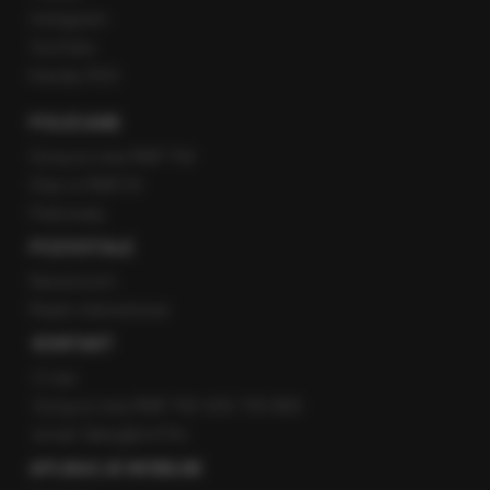
Instagram
YouTube
Kanały RSS
POLECANE
Gorąca Linia RMF FM
Staż w RMF24
Patronaty
POZOSTAŁE
Newsroom
Radio internetowe
KONTAKT
O nas
Gorąca Linia RMF FM: 600 700 800
email: fakty@rmf.fm
APLIKACJE MOBILNE