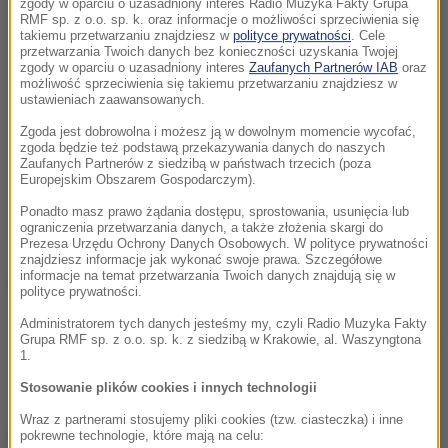
zgody w oparciu o uzasadniony interes Radio Muzyka Fakty Grupa
RMF sp. z o.o. sp. k. oraz informacje o możliwości sprzeciwienia się
takiemu przetwarzaniu znajdziesz w
polityce prywatności
. Cele
przetwarzania Twoich danych bez konieczności uzyskania Twojej
zgody w oparciu o uzasadniony interes
Zaufanych Partnerów IAB
oraz
możliwość sprzeciwienia się takiemu przetwarzaniu znajdziesz w
ustawieniach zaawansowanych.
Zgoda jest dobrowolna i możesz ją w dowolnym momencie wycofać,
zgoda będzie też podstawą przekazywania danych do naszych
Zaufanych Partnerów z siedzibą w państwach trzecich (poza
Europejskim Obszarem Gospodarczym).
Ponadto masz prawo żądania dostępu, sprostowania, usunięcia lub
ograniczenia przetwarzania danych, a także złożenia skargi do
Prezesa Urzędu Ochrony Danych Osobowych. W polityce prywatności
znajdziesz informacje jak wykonać swoje prawa. Szczegółowe
informacje na temat przetwarzania Twoich danych znajdują się w
Ruchliwe, gadatliwe, niecierpliwe dziecko to
polityce prywatności.
standardowy obraz ADHD. Jednak są też dzieci
Administratorem tych danych jesteśmy my, czyli Radio Muzyka Fakty
wycofane, które nie powiedzą, że mają problemy z
Grupa RMF sp. z o.o. sp. k. z siedzibą w Krakowie, al. Waszyngtona
1.
koncentracją i zapamiętaniem czegoś.
Stosowanie plików cookies i innych technologii
Wraz z partnerami stosujemy pliki cookies (tzw. ciasteczka) i inne
Osoby z ADHD bywają wykluczane przez grupę,
pokrewne technologie, które mają na celu: