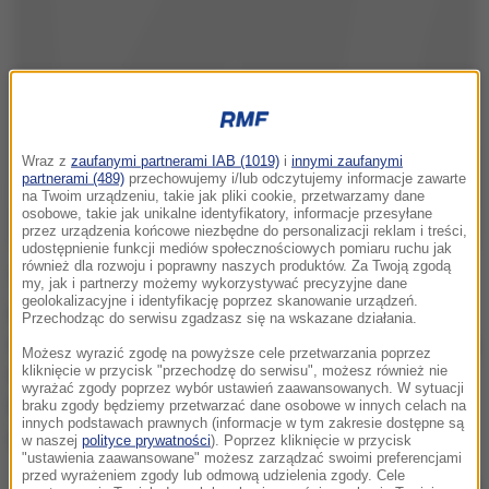
Wraz z
zaufanymi partnerami IAB (1019)
i
innymi zaufanymi
partnerami (489)
przechowujemy i/lub odczytujemy informacje zawarte
na Twoim urządzeniu, takie jak pliki cookie, przetwarzamy dane
osobowe, takie jak unikalne identyfikatory, informacje przesyłane
przez urządzenia końcowe niezbędne do personalizacji reklam i treści,
udostępnienie funkcji mediów społecznościowych pomiaru ruchu jak
również dla rozwoju i poprawny naszych produktów. Za Twoją zgodą
"Krew jest zwierciadłem tego co się dzieje w
my, jak i partnerzy możemy wykorzystywać precyzyjne dane
geolokalizacyjne i identyfikację poprzez skanowanie urządzeń.
organizmie. Wykryte zaburzenia krwinek mogą być
Przechodząc do serwisu zgadzasz się na wskazane działania.
spowodowane przez choroby układu krwiotwórczego,
Możesz wyrazić zgodę na powyższe cele przetwarzania poprzez
kliknięcie w przycisk "przechodzę do serwisu", możesz również nie
w tym choroby nowotworowe" - przekonuje prof.
wyrażać zgody poprzez wybór ustawień zaawansowanych. W sytuacji
Wiesław W. Jędrzejczak, konsultant krajowy w
braku zgody będziemy przetwarzać dane osobowe w innych celach na
innych podstawach prawnych (informacje w tym zakresie dostępne są
dziedzinie hematologii.
w naszej
polityce prywatności
). Poprzez kliknięcie w przycisk
"ustawienia zaawansowane" możesz zarządzać swoimi preferencjami
przed wyrażeniem zgody lub odmową udzielenia zgody. Cele
Z sondażu instytutu badawczego ARC Rynek i Opinia