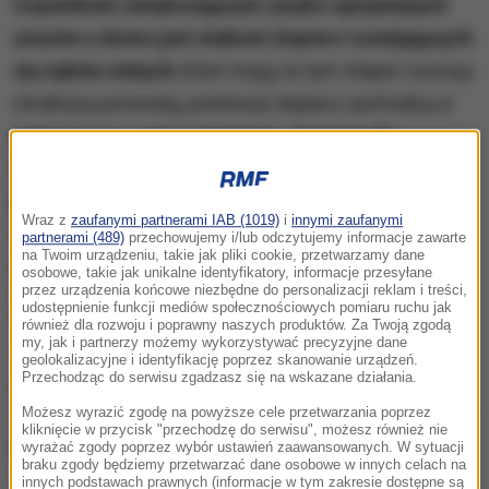
Czynnikiem zwiększającym ryzyko opisywanych
uraz
ó
w u dzieci jest sł
abo
ść dopiero rozwijających
się zęb
ó
w stałych
, które mają na tym etapie rozwoju
strukturę porowatą, ponieważ dopiero zachodzą w
nich procesy uwapnienia kości. W przypadku
dorosłych do urazów szczęki najczęściej dochodzi
podczas uprawiania sportów lub w wyniku pobicia, a
Wraz z
zaufanymi partnerami IAB (1019)
i
innymi zaufanymi
ostatnio podczas co raz bardziej popularnej jeździe
partnerami (489)
przechowujemy i/lub odczytujemy informacje zawarte
na Twoim urządzeniu, takie jak pliki cookie, przetwarzamy dane
na hulajnogach.
osobowe, takie jak unikalne identyfikatory, informacje przesyłane
przez urządzenia końcowe niezbędne do personalizacji reklam i treści,
udostępnienie funkcji mediów społecznościowych pomiaru ruchu jak
Niezależnie od wieku pacjenta, postępowanie po
również dla rozwoju i poprawny naszych produktów. Za Twoją zgodą
my, jak i partnerzy możemy wykorzystywać precyzyjne dane
urazie zęba
jest podobne i można je sprowadzić do
geolokalizacyjne i identyfikację poprzez skanowanie urządzeń.
Przechodząc do serwisu zgadzasz się na wskazane działania.
prostej wytycznej: jak najszybciej trzeba
skonsultować się ze stomatologiem
- mówi lek. stom.
Możesz wyrazić zgodę na powyższe cele przetwarzania poprzez
kliknięcie w przycisk "przechodzę do serwisu", możesz również nie
Bartłomiej Karaś.
wyrażać zgody poprzez wybór ustawień zaawansowanych. W sytuacji
braku zgody będziemy przetwarzać dane osobowe w innych celach na
innych podstawach prawnych (informacje w tym zakresie dostępne są