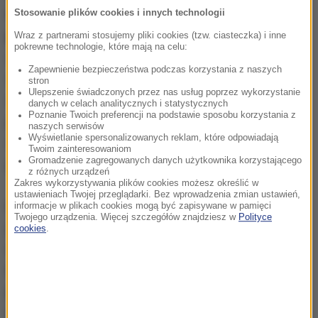
Czarne i ciemne jeszcze bardziej przyciągają
Stosowanie plików cookies i innych technologii
promienie
.
Zatem jeśli mamy czarny wózek,
Wraz z partnerami stosujemy pliki cookies (tzw. ciasteczka) i inne
pokrewne technologie, które mają na celu:
osłońmy budkę jasnym nakryciem (nie wlot do
Zapewnienie bezpieczeństwa podczas korzystania z naszych
wózka!) Aby do wózka dostało się więcej powietrza
stron
Ulepszenie świadczonych przez nas usług poprzez wykorzystanie
można opuścić daszek gondoli i zastąpić go
danych w celach analitycznych i statystycznych
Poznanie Twoich preferencji na podstawie sposobu korzystania z
parasolem. Przed wyjściem na spacer z
naszych serwisów
Wyświetlanie spersonalizowanych reklam, które odpowiadają
niemowlakiem nie wolno zapomnieć o zapasie
Twoim zainteresowaniom
Gromadzenie zagregowanych danych użytkownika korzystającego
płynów
- zaznaczyła Janicka.
z różnych urządzeń
Zakres wykorzystywania plików cookies możesz określić w
ustawieniach Twojej przeglądarki. Bez wprowadzenia zmian ustawień,
Lekarze PPOZ zwrócili również uwagę na zasady,
informacje w plikach cookies mogą być zapisywane w pamięci
Twojego urządzenia. Więcej szczegółów znajdziesz w
Polityce
jakimi powinni kierować się rodzice już starszych
cookies
.
dzieci. Podczas zabaw na placu zabaw powinny
mieć osłoniętą głowę. Co więcej, opiekunowie
powinni pilnować, by regularnie, co pół godziny,
nawadniały się.