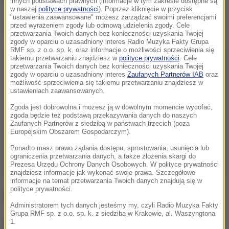
innych podstawach prawnych (informacje w tym zakresie dostępne są
w naszej
polityce prywatności
). Poprzez kliknięcie w przycisk
"ustawienia zaawansowane" możesz zarządzać swoimi preferencjami
Dalsza część artykułu pod materiałem video:
przed wyrażeniem zgody lub odmową udzielenia zgody. Cele
przetwarzania Twoich danych bez konieczności uzyskania Twojej
zgody w oparciu o uzasadniony interes Radio Muzyka Fakty Grupa
RMF sp. z o.o. sp. k. oraz informacje o możliwości sprzeciwienia się
takiemu przetwarzaniu znajdziesz w
polityce prywatności
. Cele
przetwarzania Twoich danych bez konieczności uzyskania Twojej
zgody w oparciu o uzasadniony interes
Zaufanych Partnerów IAB
oraz
możliwość sprzeciwienia się takiemu przetwarzaniu znajdziesz w
ustawieniach zaawansowanych.
Zgoda jest dobrowolna i możesz ją w dowolnym momencie wycofać,
zgoda będzie też podstawą przekazywania danych do naszych
Zaufanych Partnerów z siedzibą w państwach trzecich (poza
Europejskim Obszarem Gospodarczym).
Ponadto masz prawo żądania dostępu, sprostowania, usunięcia lub
ograniczenia przetwarzania danych, a także złożenia skargi do
Prezesa Urzędu Ochrony Danych Osobowych. W polityce prywatności
znajdziesz informacje jak wykonać swoje prawa. Szczegółowe
informacje na temat przetwarzania Twoich danych znajdują się w
polityce prywatności.
Kolor wózka ma znaczenie
Administratorem tych danych jesteśmy my, czyli Radio Muzyka Fakty
Grupa RMF sp. z o.o. sp. k. z siedzibą w Krakowie, al. Waszyngtona
1.
Nie bez znaczenia są też kolory budek w wózkach.