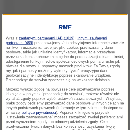
Wraz z
zaufanymi partnerami IAB (1019)
i
innymi zaufanymi
partnerami (489)
przechowujemy i/lub odczytujemy informacje zawarte
na Twoim urządzeniu, takie jak pliki cookie, przetwarzamy dane
osobowe, takie jak unikalne identyfikatory, informacje przesyłane
przez urządzenia końcowe niezbędne do personalizacji reklam i treści,
udostępnienie funkcji mediów społecznościowych pomiaru ruchu jak
również dla rozwoju i poprawny naszych produktów. Za Twoją zgodą
my, jak i partnerzy możemy wykorzystywać precyzyjne dane
geolokalizacyjne i identyfikację poprzez skanowanie urządzeń.
Często w gabinecie pacjenci wyrażają nadmierny
Przechodząc do serwisu zgadzasz się na wskazane działania.
niepokój o stan swoich oczu związany z
Możesz wyrazić zgodę na powyższe cele przetwarzania poprzez
kliknięcie w przycisk "przechodzę do serwisu", możesz również nie
przepisaniem pierwszych lub kolejnych -
wyrażać zgody poprzez wybór ustawień zaawansowanych. W sytuacji
braku zgody będziemy przetwarzać dane osobowe w innych celach na
mocniejszych (bardziej plusowych) okularów do
innych podstawach prawnych (informacje w tym zakresie dostępne są
bliży. Wynika to z braku wiedzy na temat prezbiopii
w naszej
polityce prywatności
). Poprzez kliknięcie w przycisk
"ustawienia zaawansowane" możesz zarządzać swoimi preferencjami
(starowzroczności). Chyba większość lekarzy
przed wyrażeniem zgody lub odmową udzielenia zgody. Cele
przetwarzania Twoich danych bez konieczności uzyskania Twojej
spotykało się z wątpliwością pacjenta: “dlaczego