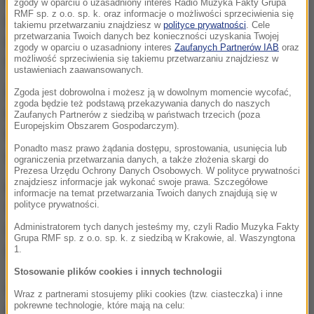
zgody w oparciu o uzasadniony interes Radio Muzyka Fakty Grupa
RMF sp. z o.o. sp. k. oraz informacje o możliwości sprzeciwienia się
psuje mi się wzrok, kiedy rodzice lub dziadkowie do
takiemu przetwarzaniu znajdziesz w
polityce prywatności
. Cele
przetwarzania Twoich danych bez konieczności uzyskania Twojej
późnej starości wspaniale widzieli - czytali lub
zgody w oparciu o uzasadniony interes
Zaufanych Partnerów IAB
oraz
nawlekali igłę bez okularów “.
możliwość sprzeciwienia się takiemu przetwarzaniu znajdziesz w
ustawieniach zaawansowanych.
Żeby tak faktycznie było, opisywana starsza osoba
Zgoda jest dobrowolna i możesz ją w dowolnym momencie wycofać,
zgoda będzie też podstawą przekazywania danych do naszych
musiałaby mieć wadę minusową kompensującą
Zaufanych Partnerów z siedzibą w państwach trzecich (poza
Europejskim Obszarem Gospodarczym).
tarczowzroczne plusy, czyli niewyraźnie widziała dal,
Ponadto masz prawo żądania dostępu, sprostowania, usunięcia lub
co jednak nie zostało wtedy zdiagnozowane.
ograniczenia przetwarzania danych, a także złożenia skargi do
Prezesa Urzędu Ochrony Danych Osobowych. W polityce prywatności
znajdziesz informacje jak wykonać swoje prawa. Szczegółowe
Konsekwencją niewiedzy jest niestety fakt, że blisko
informacje na temat przetwarzania Twoich danych znajdują się w
polityce prywatności.
1/3 osób w wieku 50-59 lat i 1/4 osób w wieku 60 lat
Administratorem tych danych jesteśmy my, czyli Radio Muzyka Fakty
i więcej - to osoby z prezbiopią, które nie mają
Grupa RMF sp. z o.o. sp. k. z siedzibą w Krakowie, al. Waszyngtona
dobrze dobranej korekcji okularowej.
1.
Stosowanie plików cookies i innych technologii
Osoby w młodości nadwzroczne (mające wadę
Wraz z partnerami stosujemy pliki cookies (tzw. ciasteczka) i inne
pokrewne technologie, które mają na celu:
plusową) potrzebują po 40. roku życia zwykle dwie