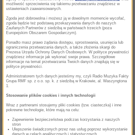
możliwość sprzeciwienia się takiemu przetwarzaniu znajdziesz w
Medycyna Polska.
Często łatwo jest zlekceważyć lub
ustawieniach zaawansowanych.
powiązać z innymi schorzeniami pierwsze objawy
Zgoda jest dobrowolna i możesz ją w dowolnym momencie wycofać,
zgoda będzie też podstawą przekazywania danych do naszych
choroby nerek, takie jak obrzęki kończyn czy
Zaufanych Partnerów z siedzibą w państwach trzecich (poza
Europejskim Obszarem Gospodarczym).
osłabienie
- dodaje dr Aksamit.
Ponadto masz prawo żądania dostępu, sprostowania, usunięcia lub
Nerki starzeją się tak jak ludzie. Ich sprawność
ograniczenia przetwarzania danych, a także złożenia skargi do
Prezesa Urzędu Ochrony Danych Osobowych. W polityce prywatności
spada wraz z wiekiem, a kryzys w funkcjonowaniu
znajdziesz informacje jak wykonać swoje prawa. Szczegółowe
informacje na temat przetwarzania Twoich danych znajdują się w
nadchodzi około 60. roku życia. Najważniejsze
polityce prywatności.
objawy, mogące świadczyć o chorobie nerek to
Administratorem tych danych jesteśmy my, czyli Radio Muzyka Fakty
Grupa RMF sp. z o.o. sp. k. z siedzibą w Krakowie, al. Waszyngtona
uczucie ciągłego zmęczenia, częste oddawanie
1.
moczu w nocy, obrzęki wokół oczu, opuchlizna rąk,
Stosowanie plików cookies i innych technologii
stóp i kostek czy łuszczenie się skóry - trzeba
Wraz z partnerami stosujemy pliki cookies (tzw. ciasteczka) i inne
pokrewne technologie, które mają na celu:
wtedy przeprowadzić podstawowe badania.
Najlepiej jednak szanować swoje nerki: unikać
Zapewnienie bezpieczeństwa podczas korzystania z naszych
stron
nadużywania leków przeciwbólowych, pić dużo wody,
Ulepszenie świadczonych przez nas usług poprzez wykorzystanie
danych w celach analitycznych i statystycznych