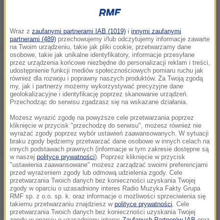
nie unikniemy mówienia o jakości życia. My nie
leczymy choroby, tylko staramy się poprawić jakość
Wraz z
zaufanymi partnerami IAB (1019)
i
innymi zaufanymi
życia. Nie dopuszczamy do sytuacji, gdy piękna,
partnerami (489)
przechowujemy i/lub odczytujemy informacje zawarte
młoda, 50-letnia kobieta, przychodzi do mnie i mówi,
na Twoim urządzeniu, takie jak pliki cookie, przetwarzamy dane
osobowe, takie jak unikalne identyfikatory, informacje przesyłane
że jej się nic nie chce, nie ma siły wstać z łóżka, nie
przez urządzenia końcowe niezbędne do personalizacji reklam i treści,
udostępnienie funkcji mediów społecznościowych pomiaru ruchu jak
ma napędu, nie może spać w nocy. Lekarze mają
również dla rozwoju i poprawny naszych produktów. Za Twoją zgodą
my, jak i partnerzy możemy wykorzystywać precyzyjne dane
sprawdzone i bezpieczne patenty, rozwiązania
geolokalizacyjne i identyfikację poprzez skanowanie urządzeń.
Przechodząc do serwisu zgadzasz się na wskazane działania.
medyczne, które mogą w tym pomóc.
Możesz wyrazić zgodę na powyższe cele przetwarzania poprzez
kliknięcie w przycisk "przechodzę do serwisu", możesz również nie
Jak długo ten okres może potrwać?
wyrażać zgody poprzez wybór ustawień zaawansowanych. W sytuacji
braku zgody będziemy przetwarzać dane osobowe w innych celach na
innych podstawach prawnych (informacje w tym zakresie dostępne są
Bardzo różnie. Nie ma uniwersalnych ram. U jednej
w naszej
polityce prywatności
). Poprzez kliknięcie w przycisk
"ustawienia zaawansowane" możesz zarządzać swoimi preferencjami
pacjentki okres menopauzy przechodzi bez niemal
przed wyrażeniem zgody lub odmową udzielenia zgody. Cele
żadnych zmian, a u innej dochodzi nawet do prób
przetwarzania Twoich danych bez konieczności uzyskania Twojej
zgody w oparciu o uzasadniony interes Radio Muzyka Fakty Grupa
samobójczych. U każdej pacjentki to przebiega
RMF sp. z o.o. sp. k. oraz informacje o możliwości sprzeciwienia się
takiemu przetwarzaniu znajdziesz w
polityce prywatności
. Cele
inaczej. Terapię szyjemy na miarę każdej z nich.
przetwarzania Twoich danych bez konieczności uzyskania Twojej
zgody w oparciu o uzasadniony interes
Zaufanych Partnerów IAB
oraz