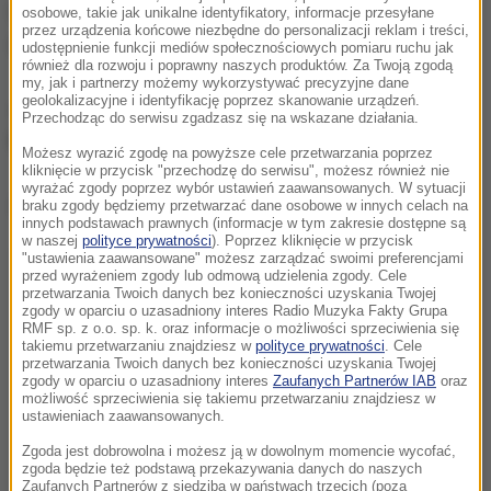
ruchów. Początkowo jest to ruch obrotowy, a
osobowe, takie jak unikalne identyfikatory, informacje przesyłane
przez urządzenia końcowe niezbędne do personalizacji reklam i treści,
następnie ruch saneczkowy.
udostępnienie funkcji mediów społecznościowych pomiaru ruchu jak
również dla rozwoju i poprawny naszych produktów. Za Twoją zgodą
my, jak i partnerzy możemy wykorzystywać precyzyjne dane
Jakie są przyczyny zaburzeń
geolokalizacyjne i identyfikację poprzez skanowanie urządzeń.
Przechodząc do serwisu zgadzasz się na wskazane działania.
czynnościach SSŻ?
Możesz wyrazić zgodę na powyższe cele przetwarzania poprzez
kliknięcie w przycisk "przechodzę do serwisu", możesz również nie
wyrażać zgody poprzez wybór ustawień zaawansowanych. W sytuacji
Dalsza część artykułu pod materiałem video:
braku zgody będziemy przetwarzać dane osobowe w innych celach na
innych podstawach prawnych (informacje w tym zakresie dostępne są
w naszej
polityce prywatności
). Poprzez kliknięcie w przycisk
"ustawienia zaawansowane" możesz zarządzać swoimi preferencjami
przed wyrażeniem zgody lub odmową udzielenia zgody. Cele
przetwarzania Twoich danych bez konieczności uzyskania Twojej
zgody w oparciu o uzasadniony interes Radio Muzyka Fakty Grupa
RMF sp. z o.o. sp. k. oraz informacje o możliwości sprzeciwienia się
takiemu przetwarzaniu znajdziesz w
polityce prywatności
. Cele
przetwarzania Twoich danych bez konieczności uzyskania Twojej
zgody w oparciu o uzasadniony interes
Zaufanych Partnerów IAB
oraz
możliwość sprzeciwienia się takiemu przetwarzaniu znajdziesz w
ustawieniach zaawansowanych.
Zgoda jest dobrowolna i możesz ją w dowolnym momencie wycofać,
zgoda będzie też podstawą przekazywania danych do naszych
Zaufanych Partnerów z siedzibą w państwach trzecich (poza