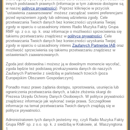
innych podstawach prawnych (informacje w tym zakresie dostępne są
ustną do jedzenia i picia. Jeśli jednak się to
w naszej
polityce prywatności
). Poprzez kliknięcie w przycisk
przedłuża, może niekorzystnie wpływać na zgryz
"ustawienia zaawansowane" możesz zarządzać swoimi preferencjami
przed wyrażeniem zgody lub odmową udzielenia zgody. Cele
dziecka.
przetwarzania Twoich danych bez konieczności uzyskania Twojej
zgody w oparciu o uzasadniony interes Radio Muzyka Fakty Grupa
RMF sp. z o.o. sp. k. oraz informacje o możliwości sprzeciwienia się
Ssanie kciuka może hamować wyrzynanie zębów
takiemu przetwarzaniu znajdziesz w
polityce prywatności
. Cele
przetwarzania Twoich danych bez konieczności uzyskania Twojej
przednich, gdy tylne będą wyrzynały się normalnie
.
zgody w oparciu o uzasadniony interes
Zaufanych Partnerów IAB
oraz
możliwość sprzeciwienia się takiemu przetwarzaniu znajdziesz w
Skutki to m.in. zgryz otwarty i zgryz krzyżowy. Warto
ustawieniach zaawansowanych.
się przyglądać dziecku i stopniowo oduczać
Zgoda jest dobrowolna i możesz ją w dowolnym momencie wycofać,
zgoda będzie też podstawą przekazywania danych do naszych
korzystania ze smoczka. To przyzwyczajenie jest
Zaufanych Partnerów z siedzibą w państwach trzecich (poza
Europejskim Obszarem Gospodarczym).
potem w dużej mierze zastępowane ssaniem kciuka.
Należy dziecku zatem spokojnie tłumaczyć, że nie
Ponadto masz prawo żądania dostępu, sprostowania, usunięcia lub
ograniczenia przetwarzania danych, a także złożenia skargi do
należy tego robić, ale też odwracać uwagę grami i
Prezesa Urzędu Ochrony Danych Osobowych. W polityce prywatności
znajdziesz informacje jak wykonać swoje prawa. Szczegółowe
zabawami, by maluch miał rączki zajęte czymś
informacje na temat przetwarzania Twoich danych znajdują się w
polityce prywatności.
innym
- mówi lek. stom. Monika Stachowicz.
Administratorem tych danych jesteśmy my, czyli Radio Muzyka Fakty
Grupa RMF sp. z o.o. sp. k. z siedzibą w Krakowie, al. Waszyngtona
1.