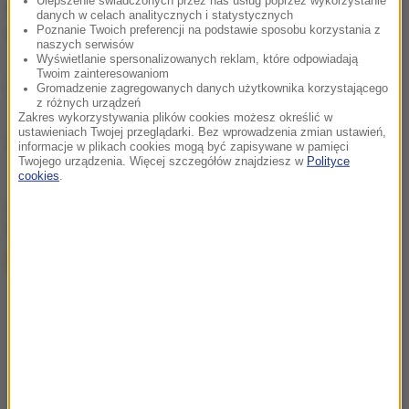
Ulepszenie świadczonych przez nas usług poprzez wykorzystanie
skierowanych przeciwko nadużywaniu
danych w celach analitycznych i statystycznych
Poznanie Twoich preferencji na podstawie sposobu korzystania z
antydepresantów po 30. roku życia.
naszych serwisów
Wyświetlanie spersonalizowanych reklam, które odpowiadają
Twoim zainteresowaniom
(az)
Gromadzenie zagregowanych danych użytkownika korzystającego
z różnych urządzeń
Zakres wykorzystywania plików cookies możesz określić w
ustawieniach Twojej przeglądarki. Bez wprowadzenia zmian ustawień,
Źródło: PAP
informacje w plikach cookies mogą być zapisywane w pamięci
Twojego urządzenia. Więcej szczegółów znajdziesz w
Polityce
cookies
.
chcesz widzieć więcej artykułów od RMF24?
dodaj w
Google