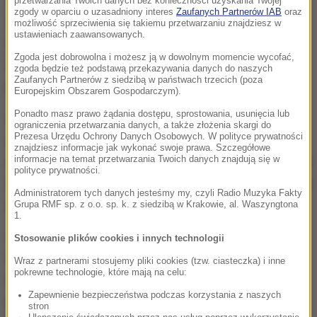
Z badań, które przeprowadzili wśród 1,3 mln osób z
przetwarzania Twoich danych bez konieczności uzyskania Twojej
zgody w oparciu o uzasadniony interes
Zaufanych Partnerów IAB
oraz
51. krajów wynika, że wkraczając w trzydziestkę,
możliwość sprzeciwienia się takiemu przetwarzaniu znajdziesz w
ustawieniach zaawansowanych.
ludzie zaczynają odczuwać mniejszą satysfakcję z
Zgoda jest dobrowolna i możesz ją w dowolnym momencie wycofać,
życia, która na nowo rośnie po pięćdziesiątce -
zgoda będzie też podstawą przekazywania danych do naszych
Zaufanych Partnerów z siedzibą w państwach trzecich (poza
podaje dziennik.
Europejskim Obszarem Gospodarczym).
Ponadto masz prawo żądania dostępu, sprostowania, usunięcia lub
Wyraźnie widzimy krzywą w kształcie litery "U",
ograniczenia przetwarzania danych, a także złożenia skargi do
Prezesa Urzędu Ochrony Danych Osobowych. W polityce prywatności
obrazującą psychologiczną formę. Z pewnością
znajdziesz informacje jak wykonać swoje prawa. Szczegółowe
informacje na temat przetwarzania Twoich danych znajdują się w
można stwierdzić, że mamy jakiś problem ze średnim
polityce prywatności.
wiekiem
- mówi gazecie Andrew Oswald, ekonomista
Administratorem tych danych jesteśmy my, czyli Radio Muzyka Fakty
z Uniwersytetu Warwick, współautor badania.
Grupa RMF sp. z o.o. sp. k. z siedzibą w Krakowie, al. Waszyngtona
1.
Jak podaje "Puls Biznesu", zadowolenie z życia ma
Stosowanie plików cookies i innych technologii
wpływ na gospodarkę. Ekonomiści apelują więc do
Wraz z partnerami stosujemy pliki cookies (tzw. ciasteczka) i inne
pokrewne technologie, które mają na celu:
rządów, aby przyjrzeli się fali samobójstw i
Zapewnienie bezpieczeństwa podczas korzystania z naszych
przemyśleli wprowadzenie programów zdrowotnych
stron