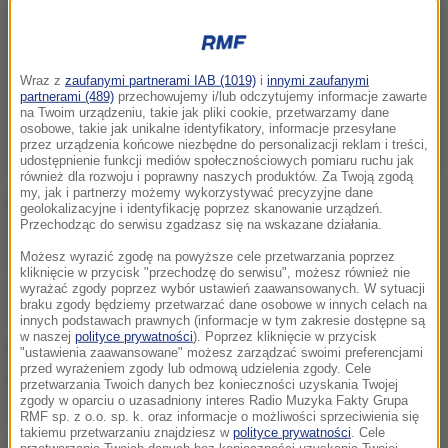
Wraz z
zaufanymi partnerami IAB (1019)
i
innymi zaufanymi
partnerami (489)
przechowujemy i/lub odczytujemy informacje zawarte
na Twoim urządzeniu, takie jak pliki cookie, przetwarzamy dane
osobowe, takie jak unikalne identyfikatory, informacje przesyłane
przez urządzenia końcowe niezbędne do personalizacji reklam i treści,
udostępnienie funkcji mediów społecznościowych pomiaru ruchu jak
również dla rozwoju i poprawny naszych produktów. Za Twoją zgodą
my, jak i partnerzy możemy wykorzystywać precyzyjne dane
Ekonomia i psychologia stanęły dziś w szranki.
geolokalizacyjne i identyfikację poprzez skanowanie urządzeń.
Przechodząc do serwisu zgadzasz się na wskazane działania.
Artykuł w "Bloombergu" wywołał akademicką
Możesz wyrazić zgodę na powyższe cele przetwarzania poprzez
dyskusję o kryzysie wieku średniego. Psychologowie
kliknięcie w przycisk "przechodzę do serwisu", możesz również nie
nie używają już tego terminu (choć stworzył go w
wyrażać zgody poprzez wybór ustawień zaawansowanych. W sytuacji
braku zgody będziemy przetwarzać dane osobowe w innych celach na
1965 r. kanadyjski psycholog Elliott Jaques) -
innych podstawach prawnych (informacje w tym zakresie dostępne są
w naszej
polityce prywatności
). Poprzez kliknięcie w przycisk
przynajmniej w takim rozumieniu, jakie znamy z
"ustawienia zaawansowane" możesz zarządzać swoimi preferencjami
przed wyrażeniem zgody lub odmową udzielenia zgody. Cele
potocznego języka. Ostatnio na nowo "odkryli" go
przetwarzania Twoich danych bez konieczności uzyskania Twojej
zgody w oparciu o uzasadniony interes Radio Muzyka Fakty Grupa
jednak ekonomiści.
RMF sp. z o.o. sp. k. oraz informacje o możliwości sprzeciwienia się
takiemu przetwarzaniu znajdziesz w
polityce prywatności
. Cele