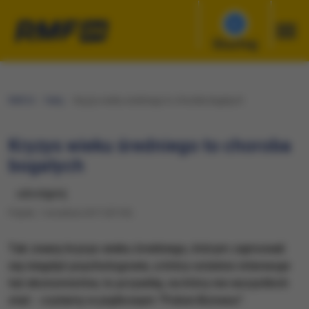
Słuchaj
RMF24
Fakty
Kryzys wieku średniego to choroba bogatych
Kryzys wieku średniego to choroba
bogatych
udostępnij
Piątek, 1 września 2017 (07:35)
Tak zwany kryzys wieku średniego, którym zajmowali
się niegdyś psychologowie, a który ostatnio interesuje
też ekonomistów, to przywilej, na który nie wszystkich
stać - czytamy w piątkowym "Pulsie Biznesu".