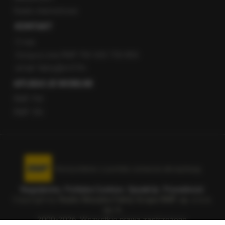
Radio internetowe
KONTAKT
O nas
Gorąca Linia RMF FM: 600 700 800
email: fakty@rmf.fm
APLIKACJE MOBILNE
RMF FM
RMF ON
Korzystanie z portalu oznacza akceptację
Regulaminu
.
Polityka Cookies
.
SpeakUp
.
Prywatność
.
Copyright by
Radio Muzyka Fakty Grupa RMF sp. z o.o.
sp. k.
2009-2026. Wszystkie prawa zastrzeżone.