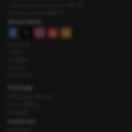
Gość Krzysztofa Ziemca w RMF FM
Rozmowy w Radiu RMF24
SPOŁECZNOŚĆ
Facebook
Twitter
Instagram
YouTube
Kanały RSS
POLECANE
Gorąca Linia RMF FM
Staż w RMF24
Patronaty
POZOSTAŁE
Newsroom