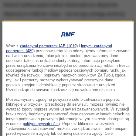
Nawet jedna piąta kobiet doświadcza objawów
depresji w trakcie ciąży - zwracają uwagę autorzy
nowej pracy opublikowanej w piśmie "Journal of
Neuroscience". Niestety, niewiele wiadomo o tym,
jak taki stan matki wpływa na płód.
Wraz z
zaufanymi partnerami IAB (1019)
i
innymi zaufanymi
partnerami (489)
przechowujemy i/lub odczytujemy informacje zawarte
Depresję kobiety powiązano już jednak z
na Twoim urządzeniu, takie jak pliki cookie, przetwarzamy dane
osobowe, takie jak unikalne identyfikatory, informacje przesyłane
podniesionym ryzykiem zaburzeń rozwojowych i
przez urządzenia końcowe niezbędne do personalizacji reklam i treści,
udostępnienie funkcji mediów społecznościowych pomiaru ruchu jak
kłopotów z zachowaniem u dziecka, a także
również dla rozwoju i poprawny naszych produktów. Za Twoją zgodą
my, jak i partnerzy możemy wykorzystywać precyzyjne dane
większym zagrożeniem jego depresji w wieku 18 lat.
geolokalizacyjne i identyfikację poprzez skanowanie urządzeń.
Przechodząc do serwisu zgadzasz się na wskazane działania.
Aby bliżej przyjrzeć się temu, co dzieje się w
Możesz wyrazić zgodę na powyższe cele przetwarzania poprzez
kliknięcie w przycisk "przechodzę do serwisu", możesz również nie
organizmach nienarodzonych dzieci matek z
wyrażać zgody poprzez wybór ustawień zaawansowanych. W sytuacji
depresją, naukowcy przebadali 54 pary kobieta-
braku zgody będziemy przetwarzać dane osobowe w innych celach na
innych podstawach prawnych (informacje w tym zakresie dostępne są
dziecko. Przeanalizowali m.in. mózgi dzieci z
w naszej
polityce prywatności
). Poprzez kliknięcie w przycisk
"ustawienia zaawansowane" możesz zarządzać swoimi preferencjami
pomocą techniki MRI. Metoda ta pokazuje siłę
przed wyrażeniem zgody lub odmową udzielenia zgody. Cele