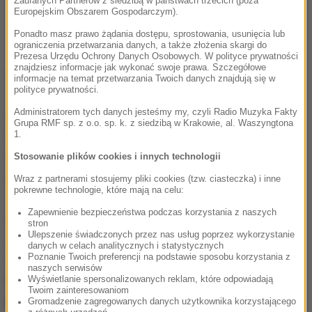
Zaufanych Partnerów z siedzibą w państwach trzecich (poza
Europejskim Obszarem Gospodarczym).
Ponadto masz prawo żądania dostępu, sprostowania, usunięcia lub
ograniczenia przetwarzania danych, a także złożenia skargi do
To nie jest wiedza tajemna: palenie papierosów
Prezesa Urzędu Ochrony Danych Osobowych. W polityce prywatności
znajdziesz informacje jak wykonać swoje prawa. Szczegółowe
powoduje raka i wiele negatywnych skutków dla
informacje na temat przetwarzania Twoich danych znajdują się w
polityce prywatności.
zdrowia. Toksyny, w tym nikotyna, zawarte w dymie
tytoniowym uszkadzają komórki, także na poziomie
Administratorem tych danych jesteśmy my, czyli Radio Muzyka Fakty
Grupa RMF sp. z o.o. sp. k. z siedzibą w Krakowie, al. Waszyngtona
DNA, co w efekcie przekłada się na rosnące ryzyko
1.
nowotworów. Również kancerogenne działanie ma
Stosowanie plików cookies i innych technologii
alkohol spożywany w nadmiernych ilościach. Ze
Wraz z partnerami stosujemy pliki cookies (tzw. ciasteczka) i inne
pokrewne technologie, które mają na celu:
zwiększoną częstotliwością zapadalności na
Zapewnienie bezpieczeństwa podczas korzystania z naszych
nowotwory jamy ustnej i gardła wiąże się też
stron
Ulepszenie świadczonych przez nas usług poprzez wykorzystanie
zakażenie wirusem brodawczaka ludzkiego (HPV), w
danych w celach analitycznych i statystycznych
Poznanie Twoich preferencji na podstawie sposobu korzystania z
szczególności typem 16
- mówi lek. dent. Ryszard
naszych serwisów
Górkiewicz z Dentim Clinic Medicovcer w
Wyświetlanie spersonalizowanych reklam, które odpowiadają
Twoim zainteresowaniom
Bydgoszczy.
Gromadzenie zagregowanych danych użytkownika korzystającego