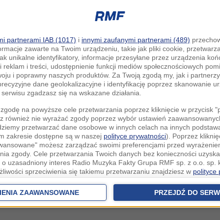
i partnerami IAB (1017)
i
innymi zaufanymi partnerami (489)
przechow
ormacje zawarte na Twoim urządzeniu, takie jak pliki cookie, przetwar
jak unikalne identyfikatory, informacje przesyłane przez urządzenia k
i reklam i treści, udostępnienie funkcji mediów społecznościowych pom
woju i poprawny naszych produktów. Za Twoją zgodą my, jak i partner
recyzyjne dane geolokalizacyjne i identyfikację poprzez skanowanie u
serwisu zgadzasz się na wskazane działania.
zgodę na powyższe cele przetwarzania poprzez kliknięcie w przycisk 
z również nie wyrażać zgody poprzez wybór ustawień zaawansowanych
dziemy przetwarzać dane osobowe w innych celach na innych podsta
ym zakresie dostępne są w naszej
polityce prywatności
). Poprzez kliknię
awansowane" możesz zarządzać swoimi preferencjami przed wyrażenie
ia zgody. Cele przetwarzania Twoich danych bez konieczności uzyska
 o uzasadniony interes Radio Muzyka Fakty Grupa RMF sp. z o.o. sp. k
żliwości sprzeciwienia się takiemu przetwarzaniu znajdziesz w
polityce
nia Twoich danych bez konieczności uzyskania Twojej zgody w oparci
ch Partnerów IAB
oraz możliwość sprzeciwienia się takiemu przetwarza
IENIA ZAAWANSOWANE
PRZEJDŹ DO SERW
aawansowanych.
rowolna i możesz ją w dowolnym momencie wycofać, zgoda będzie też