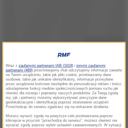
Wraz z
zaufanymi partnerami IAB (1019)
i
innymi zaufanymi
partnerami (489)
przechowujemy i/lub odczytujemy informacje zawarte
Ospa małpia jest rzadką odzwierzęcą chorobą
na Twoim urządzeniu, takie jak pliki cookie, przetwarzamy dane
osobowe, takie jak unikalne identyfikatory, informacje przesyłane
wirusową. Wśród jej objawów wymienia się m.in.
przez urządzenia końcowe niezbędne do personalizacji reklam i treści,
udostępnienie funkcji mediów społecznościowych pomiaru ruchu jak
wysoką gorączkę, bóle głowy i mięśni oraz wysypkę
również dla rozwoju i poprawny naszych produktów. Za Twoją zgodą
skórną, która zaczyna się na twarzy i rozprzestrzenia
my, jak i partnerzy możemy wykorzystywać precyzyjne dane
geolokalizacyjne i identyfikację poprzez skanowanie urządzeń.
na resztę ciała.
Przechodząc do serwisu zgadzasz się na wskazane działania.
Możesz wyrazić zgodę na powyższe cele przetwarzania poprzez
Jak podaje Światowa Organizacja Zdrowia, do
kliknięcie w przycisk "przechodzę do serwisu", możesz również nie
wyrażać zgody poprzez wybór ustawień zaawansowanych. W sytuacji
zarażenia wirusem może dojść drogą kropelkową lub