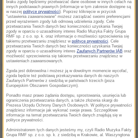
braku zgody będziemy przetwarzać dane osobowe w innych celach na
innych podstawach prawnych (informacje w tym zakresie dostępne są
poprzez kontakt z krwią i wydzielinami osoby chorej.
w naszej
polityce prywatności
). Poprzez kliknięcie w przycisk
"ustawienia zaawansowane" możesz zarządzać swoimi preferencjami
przed wyrażeniem zgody lub odmową udzielenia zgody. Cele
Choć małpia ospa należy do chorób, które nie
przetwarzania Twoich danych bez konieczności uzyskania Twojej
rozprzestrzeniają się łatwo między ludźmi, to można
zgody w oparciu o uzasadniony interes Radio Muzyka Fakty Grupa
RMF sp. z o.o. sp. k. oraz informacje o możliwości sprzeciwienia się
wymienić kilka czynności, które niosą za sobą
takiemu przetwarzaniu znajdziesz w
polityce prywatności
. Cele
przetwarzania Twoich danych bez konieczności uzyskania Twojej
większe lub mniejsze ryzyko transmisji wirusa:
zgody w oparciu o uzasadniony interes
Zaufanych Partnerów IAB
oraz
możliwość sprzeciwienia się takiemu przetwarzaniu znajdziesz w
ustawieniach zaawansowanych.
Wysokie ryzyko
Zgoda jest dobrowolna i możesz ją w dowolnym momencie wycofać,
zgoda będzie też podstawą przekazywania danych do naszych
Bezpośredni kontakt z zakaźną wysypką, strupami
Zaufanych Partnerów z siedzibą w państwach trzecich (poza
Europejskim Obszarem Gospodarczym).
lub płynami ustrojowymi
Ponadto masz prawo żądania dostępu, sprostowania, usunięcia lub
Kontakt seksualny (prezerwatywa nie chroni w
ograniczenia przetwarzania danych, a także złożenia skargi do
Prezesa Urzędu Ochrony Danych Osobowych. W polityce prywatności
100% przed zakażeniem się wirusem)
znajdziesz informacje jak wykonać swoje prawa. Szczegółowe
informacje na temat przetwarzania Twoich danych znajdują się w
polityce prywatności.
Dalsza część artykułu pod materiałem video:
Administratorem tych danych jesteśmy my, czyli Radio Muzyka Fakty
Grupa RMF sp. z o.o. sp. k. z siedzibą w Krakowie, al. Waszyngtona