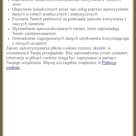
wskazań, bo każda sytuacja wymaga uwzględnienia
stron
Ulepszenie świadczonych przez nas usług poprzez wykorzystanie
schorzeń towarzyszących, zażywanych leków,
danych w celach analitycznych i statystycznych
Poznanie Twoich preferencji na podstawie sposobu korzystania z
stanu chorego, oczekiwań stawianych terapii.
naszych serwisów
Wyświetlanie spersonalizowanych reklam, które odpowiadają
Twoim zainteresowaniom
Terapii pijawkami lekarskimi nie nazywajmy jednak
Gromadzenie zagregowanych danych użytkownika korzystającego
leczeniem - to metoda wspomagająca leczenie
z różnych urządzeń
Zakres wykorzystywania plików cookies możesz określić w
właściwe, terapia uzupełniająca. Jest jak najbardziej
ustawieniach Twojej przeglądarki. Bez wprowadzenia zmian ustawień,
informacje w plikach cookies mogą być zapisywane w pamięci
legalna, wpisana na listę procedur medycznych i
Twojego urządzenia. Więcej szczegółów znajdziesz w
Polityce
cookies
.
wykorzystywana przez środowisko lekarskie jako
metoda uzupełniająca, ale mówienie o leczeniu
pijawkami jest nadużyciem
- podkreśla dr Paruzel,
który jest prekursorem stosowania pijawek w
Polsce.
Kurs z pijawki