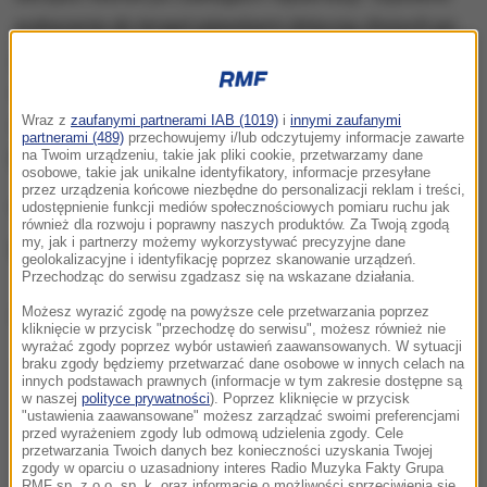
wskazania do terapii pijawkami dotyczą chorych po
zabiegach mikrochirurgicznych, w chirurgii ręki,
chirurgii rekonstrukcyjnej i plastycznej czy
onkologicznej
- mówi chirurg dr Maciej Paruzel,
Wraz z
zaufanymi partnerami IAB (1019)
i
innymi zaufanymi
partnerami (489)
przechowujemy i/lub odczytujemy informacje zawarte
prezes Polskiego Towarzystwa Hirudologicznego.
na Twoim urządzeniu, takie jak pliki cookie, przetwarzamy dane
osobowe, takie jak unikalne identyfikatory, informacje przesyłane
przez urządzenia końcowe niezbędne do personalizacji reklam i treści,
"To metoda wspomagająca leczenie
udostępnienie funkcji mediów społecznościowych pomiaru ruchu jak
również dla rozwoju i poprawny naszych produktów. Za Twoją zgodą
właściwe"
my, jak i partnerzy możemy wykorzystywać precyzyjne dane
geolokalizacyjne i identyfikację poprzez skanowanie urządzeń.
Przechodząc do serwisu zgadzasz się na wskazane działania.
Dalsza część artykułu pod materiałem video:
Możesz wyrazić zgodę na powyższe cele przetwarzania poprzez
kliknięcie w przycisk "przechodzę do serwisu", możesz również nie
wyrażać zgody poprzez wybór ustawień zaawansowanych. W sytuacji
braku zgody będziemy przetwarzać dane osobowe w innych celach na
innych podstawach prawnych (informacje w tym zakresie dostępne są
w naszej
polityce prywatności
). Poprzez kliknięcie w przycisk
"ustawienia zaawansowane" możesz zarządzać swoimi preferencjami
przed wyrażeniem zgody lub odmową udzielenia zgody. Cele
przetwarzania Twoich danych bez konieczności uzyskania Twojej
zgody w oparciu o uzasadniony interes Radio Muzyka Fakty Grupa
RMF sp. z o.o. sp. k. oraz informacje o możliwości sprzeciwienia się