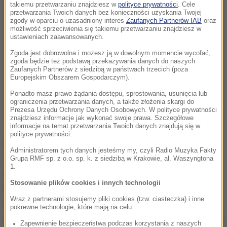
takiemu przetwarzaniu znajdziesz w
polityce prywatności
. Cele
przetwarzania Twoich danych bez konieczności uzyskania Twojej
zgody w oparciu o uzasadniony interes
Zaufanych Partnerów IAB
oraz
możliwość sprzeciwienia się takiemu przetwarzaniu znajdziesz w
ustawieniach zaawansowanych.
Zgoda jest dobrowolna i możesz ją w dowolnym momencie wycofać,
zgoda będzie też podstawą przekazywania danych do naszych
Zaufanych Partnerów z siedzibą w państwach trzecich (poza
Europejskim Obszarem Gospodarczym).
Ponadto masz prawo żądania dostępu, sprostowania, usunięcia lub
ograniczenia przetwarzania danych, a także złożenia skargi do
Prezesa Urzędu Ochrony Danych Osobowych. W polityce prywatności
znajdziesz informacje jak wykonać swoje prawa. Szczegółowe
informacje na temat przetwarzania Twoich danych znajdują się w
polityce prywatności.
Zalecamy przyjęcie trzeciej dawki
, która zgodnie z
Administratorem tych danych jesteśmy my, czyli Radio Muzyka Fakty
obecną wiedzą dodatkowo
zmniejsza ryzyko
Grupa RMF sp. z o.o. sp. k. z siedzibą w Krakowie, al. Waszyngtona
1.
zakażenia się o kolejne 90 proc.
,
a ryzyko
Stosowanie plików cookies i innych technologii
hospitalizacji nawet o 95 proc.
Jednak nie wszyscy
Wraz z partnerami stosujemy pliki cookies (tzw. ciasteczka) i inne
mogliśmy już skorzystać ze szczepienia trzecią
pokrewne technologie, które mają na celu:
dawką, ponadto jej ochronne działanie zacznie się po
Zapewnienie bezpieczeństwa podczas korzystania z naszych