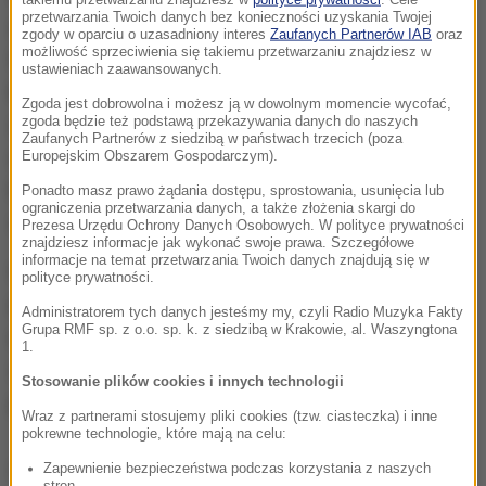
przetwarzania Twoich danych bez konieczności uzyskania Twojej
siedemset osób zakażonych koronawirusem.
zgody w oparciu o uzasadniony interes
Zaufanych Partnerów IAB
oraz
możliwość sprzeciwienia się takiemu przetwarzaniu znajdziesz w
Według informacji, jakie nasz dziennikarz uzyskał w
ustawieniach zaawansowanych.
Ministerstwie Zdrowia, u mniej więcej co czwartego
Zgoda jest dobrowolna i możesz ją w dowolnym momencie wycofać,
zgoda będzie też podstawą przekazywania danych do naszych
z tych pacjentów zakażenie Covid-19 wykryto przy
Zaufanych Partnerów z siedzibą w państwach trzecich (poza
okazji przyjęcia do lecznicy z powodu innej choroby.
Europejskim Obszarem Gospodarczym).
Pomocy respiratora w skali kraju potrzebuje ponad
Ponadto masz prawo żądania dostępu, sprostowania, usunięcia lub
ograniczenia przetwarzania danych, a także złożenia skargi do
sześćdziesięciu pacjentów z koronawirusem.
Prezesa Urzędu Ochrony Danych Osobowych. W polityce prywatności
znajdziesz informacje jak wykonać swoje prawa. Szczegółowe
informacje na temat przetwarzania Twoich danych znajdują się w
W resorcie zdrowia dziennikarz RMF FM dostał
polityce prywatności.
informację, że nie ma ani jednej prognozy na
Administratorem tych danych jesteśmy my, czyli Radio Muzyka Fakty
Grupa RMF sp. z o.o. sp. k. z siedzibą w Krakowie, al. Waszyngtona
najbliższe miesiące, która wskazywałaby, że
1.
sytuacja będzie na tyle trudna, że należałoby
Stosowanie plików cookies i innych technologii
przywracać oddziały covidowe.
Wraz z partnerami stosujemy pliki cookies (tzw. ciasteczka) i inne
pokrewne technologie, które mają na celu:
Dalsza część artykułu pod materiałem video:
Zapewnienie bezpieczeństwa podczas korzystania z naszych
stron