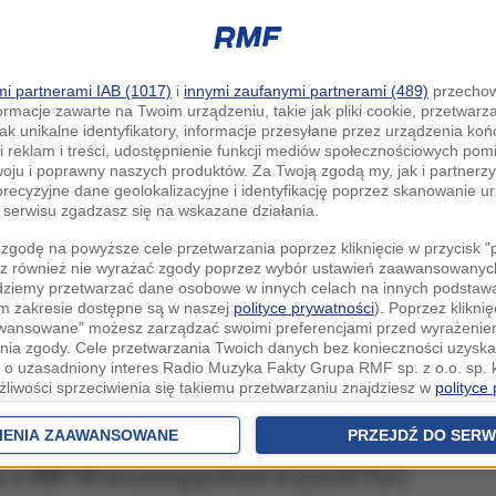
i partnerami IAB (1017)
i
innymi zaufanymi partnerami (489)
przechow
ormacje zawarte na Twoim urządzeniu, takie jak pliki cookie, przetwar
jak unikalne identyfikatory, informacje przesyłane przez urządzenia k
i reklam i treści, udostępnienie funkcji mediów społecznościowych pom
woju i poprawny naszych produktów. Za Twoją zgodą my, jak i partner
recyzyjne dane geolokalizacyjne i identyfikację poprzez skanowanie u
lna sytuacja
serwisu zgadzasz się na wskazane działania.
zgodę na powyższe cele przetwarzania poprzez kliknięcie w przycisk 
z również nie wyrażać zgody poprzez wybór ustawień zaawansowanych
co absurdalny, bo jest to preparat, który należy stosować
dziemy przetwarzać dane osobowe w innych celach na innych podsta
 które były prowadzone, wskazują, że molnupiravir ma
ym zakresie dostępne są w naszej
polityce prywatności
). Poprzez kliknię
awansowane" możesz zarządzać swoimi preferencjami przed wyrażenie
t, podczas gdy paxlovid ma skuteczność około 90 procen
ia zgody. Cele przetwarzania Twoich danych bez konieczności uzyska
 o uzasadniony interes Radio Muzyka Fakty Grupa RMF sp. z o.o. sp. k
zujmy się do nich. Badania praktyczne pokazały przewagę
żliwości sprzeciwienia się takiemu przetwarzaniu znajdziesz w
polityce
 molnupiravir może być traktowany jak lek drugiego rzutu,
nia Twoich danych bez konieczności uzyskania Twojej zgody w oparci
ch Partnerów IAB
oraz możliwość sprzeciwienia się takiemu przetwarza
IENIA ZAAWANSOWANE
PRZEJDŹ DO SERW
 charakteryzują się wysoką skutecznością w zapobiegan
aawansowanych.
e w RMF FM wirusolog profesor Krzysztof Pyrć.
rowolna i możesz ją w dowolnym momencie wycofać, zgoda będzie też