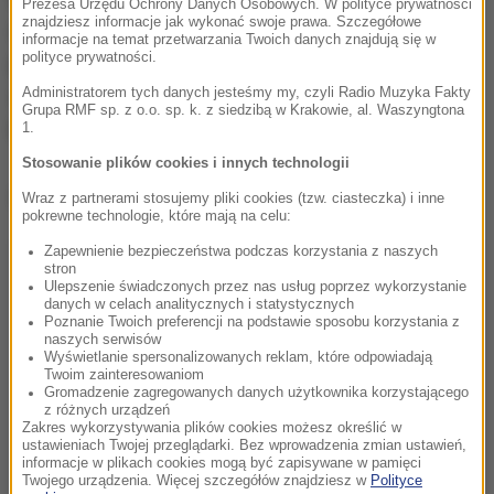
Prezesa Urzędu Ochrony Danych Osobowych. W polityce prywatności
znajdziesz informacje jak wykonać swoje prawa. Szczegółowe
ustrzec się przed zaburzeniami pamięci w
informacje na temat przetwarzania Twoich danych znajdują się w
polityce prywatności.
podeszłym wieku. Po napar z szałwii powinniśmy
Administratorem tych danych jesteśmy my, czyli Radio Muzyka Fakty
sięgać również w przypadku problemów z
Grupa RMF sp. z o.o. sp. k. z siedzibą w Krakowie, al. Waszyngtona
koncentracją.
1.
Stosowanie plików cookies i innych technologii
Dalsza część artykułu pod materiałem video:
Wraz z partnerami stosujemy pliki cookies (tzw. ciasteczka) i inne
pokrewne technologie, które mają na celu:
Zapewnienie bezpieczeństwa podczas korzystania z naszych
stron
Ulepszenie świadczonych przez nas usług poprzez wykorzystanie
danych w celach analitycznych i statystycznych
Poznanie Twoich preferencji na podstawie sposobu korzystania z
naszych serwisów
Wyświetlanie spersonalizowanych reklam, które odpowiadają
Twoim zainteresowaniom
Gromadzenie zagregowanych danych użytkownika korzystającego
z różnych urządzeń
Zakres wykorzystywania plików cookies możesz określić w
ustawieniach Twojej przeglądarki. Bez wprowadzenia zmian ustawień,
informacje w plikach cookies mogą być zapisywane w pamięci
Twojego urządzenia. Więcej szczegółów znajdziesz w
Polityce