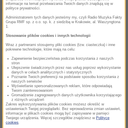
apetyt. Cynamon zapobiega też nadkwaśności
informacje na temat przetwarzania Twoich danych znajdują się w
polityce prywatności.
i działa przeciwbiegunkowo.
Administratorem tych danych jesteśmy my, czyli Radio Muzyka Fakty
Grupa RMF sp. z o.o. sp. k. z siedzibą w Krakowie, al. Waszyngtona
Olejkowi cynamonowemu przypisuje się także silne
1.
właściwości przeciwbakteryjne, przeciwgrzybiczne
Stosowanie plików cookies i innych technologii
i odkażające oraz wskazuje na korzystny wpływ
Wraz z partnerami stosujemy pliki cookies (tzw. ciasteczka) i inne
cynamonu na gospodarkę węglowodanową
pokrewne technologie, które mają na celu:
i lipidową u osób z cukrzycą typu II. Autorzy badania,
Zapewnienie bezpieczeństwa podczas korzystania z naszych
stron
którego wyniki opublikowano w czasopiśmie
Ulepszenie świadczonych przez nas usług poprzez wykorzystanie
danych w celach analitycznych i statystycznych
"Diabetes Care" stwierdzili, że spożywanie do
Poznanie Twoich preferencji na podstawie sposobu korzystania z
naszych serwisów
6 gramów cynamonu na dzień obniża stężenie
Wyświetlanie spersonalizowanych reklam, które odpowiadają
Twoim zainteresowaniom
glukozy, triglicerydów, cholesterolu całkowitego oraz
Gromadzenie zagregowanych danych użytkownika korzystającego
jego frakcji LDL.
z różnych urządzeń
Zakres wykorzystywania plików cookies możesz określić w
ustawieniach Twojej przeglądarki. Bez wprowadzenia zmian ustawień,
informacje w plikach cookies mogą być zapisywane w pamięci
Dalsza część artykułu pod materiałem video:
Twojego urządzenia. Więcej szczegółów znajdziesz w
Polityce
cookies
.