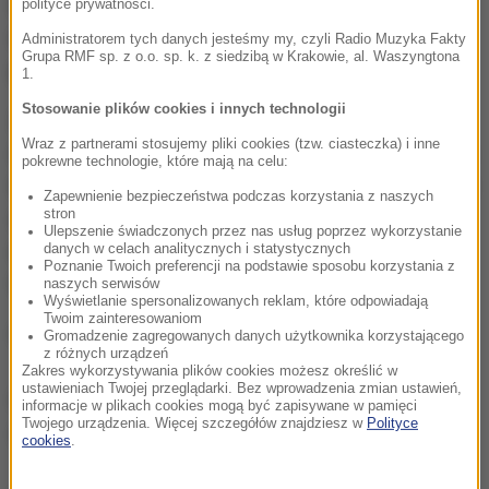
na myśli jaja gotowane (na miękko i na twardo), ale
polityce prywatności.
również np. jaja w postaci szakszuki (np. w
Administratorem tych danych jesteśmy my, czyli Radio Muzyka Fakty
Grupa RMF sp. z o.o. sp. k. z siedzibą w Krakowie, al. Waszyngtona
pomidorach z bazylią).
1.
Stosowanie plików cookies i innych technologii
Zupełnie inna sprawa to jaja sadzone - smażone w
Wraz z partnerami stosujemy pliki cookies (tzw. ciasteczka) i inne
dużych ilościach tłuszczu, na bekonie, z kiełbaskami
pokrewne technologie, które mają na celu:
itd. W takich zestawieniach faktycznie trudno mówić
Zapewnienie bezpieczeństwa podczas korzystania z naszych
stron
o "zdrowym wpływie na jajek na nasza dietę", ale to
Ulepszenie świadczonych przez nas usług poprzez wykorzystanie
nie jajka są tutaj głównymi winowajcami, ale ich
danych w celach analitycznych i statystycznych
Poznanie Twoich preferencji na podstawie sposobu korzystania z
tłuste towarzystwo ;)
naszych serwisów
Wyświetlanie spersonalizowanych reklam, które odpowiadają
Twoim zainteresowaniom
CIEKAWOSTKA
Gromadzenie zagregowanych danych użytkownika korzystającego
z różnych urządzeń
Zakres wykorzystywania plików cookies możesz określić w
ustawieniach Twojej przeglądarki. Bez wprowadzenia zmian ustawień,
Czy kolor skorupki jaja ma wpływ na jego wartość
informacje w plikach cookies mogą być zapisywane w pamięci
Twojego urządzenia. Więcej szczegółów znajdziesz w
Polityce
odżywczą?
cookies
.