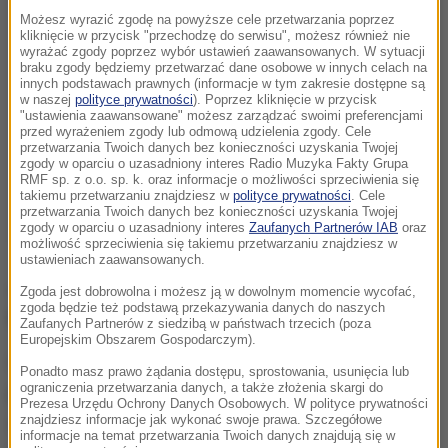
Możesz wyrazić zgodę na powyższe cele przetwarzania poprzez
kliknięcie w przycisk "przechodzę do serwisu", możesz również nie
wyrażać zgody poprzez wybór ustawień zaawansowanych. W sytuacji
braku zgody będziemy przetwarzać dane osobowe w innych celach na
innych podstawach prawnych (informacje w tym zakresie dostępne są
w naszej
polityce prywatności
). Poprzez kliknięcie w przycisk
"ustawienia zaawansowane" możesz zarządzać swoimi preferencjami
przed wyrażeniem zgody lub odmową udzielenia zgody. Cele
przetwarzania Twoich danych bez konieczności uzyskania Twojej
zgody w oparciu o uzasadniony interes Radio Muzyka Fakty Grupa
RMF sp. z o.o. sp. k. oraz informacje o możliwości sprzeciwienia się
takiemu przetwarzaniu znajdziesz w
polityce prywatności
. Cele
przetwarzania Twoich danych bez konieczności uzyskania Twojej
zgody w oparciu o uzasadniony interes
Zaufanych Partnerów IAB
oraz
możliwość sprzeciwienia się takiemu przetwarzaniu znajdziesz w
ustawieniach zaawansowanych.
Jak przygotowywać jaja "w zdrowy
Zgoda jest dobrowolna i możesz ją w dowolnym momencie wycofać,
zgoda będzie też podstawą przekazywania danych do naszych
sposób"?
Zaufanych Partnerów z siedzibą w państwach trzecich (poza
Europejskim Obszarem Gospodarczym).
Oczywiście kluczowy jest tutaj sposób
Ponadto masz prawo żądania dostępu, sprostowania, usunięcia lub
ograniczenia przetwarzania danych, a także złożenia skargi do
przyrządzenia jajek. W miarę możliwości warto
Prezesa Urzędu Ochrony Danych Osobowych. W polityce prywatności
zjadać jajka w jak najprostszej postaci - mam tutaj
znajdziesz informacje jak wykonać swoje prawa. Szczegółowe
informacje na temat przetwarzania Twoich danych znajdują się w