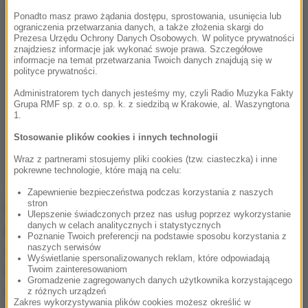
Ponadto masz prawo żądania dostępu, sprostowania, usunięcia lub
ograniczenia przetwarzania danych, a także złożenia skargi do
Prezesa Urzędu Ochrony Danych Osobowych. W polityce prywatności
znajdziesz informacje jak wykonać swoje prawa. Szczegółowe
informacje na temat przetwarzania Twoich danych znajdują się w
polityce prywatności.
Administratorem tych danych jesteśmy my, czyli Radio Muzyka Fakty
Grupa RMF sp. z o.o. sp. k. z siedzibą w Krakowie, al. Waszyngtona
1.
Stosowanie plików cookies i innych technologii
Wraz z partnerami stosujemy pliki cookies (tzw. ciasteczka) i inne
pokrewne technologie, które mają na celu:
Zapewnienie bezpieczeństwa podczas korzystania z naszych
stron
Wskazała, że wiek chronologiczny jest zaledwie
Ulepszenie świadczonych przez nas usług poprzez wykorzystanie
danych w celach analitycznych i statystycznych
przybliżoną miarą procesów starzenia - tempo
Poznanie Twoich preferencji na podstawie sposobu korzystania z
naszych serwisów
starzenia się osób w tym samym wieku
Wyświetlanie spersonalizowanych reklam, które odpowiadają
metrykalnym może znacznie się różnić, mogą one
Twoim zainteresowaniom
Gromadzenie zagregowanych danych użytkownika korzystającego
mieć zupełnie inną podatność na rozwój
z różnych urządzeń
Zakres wykorzystywania plików cookies możesz określić w