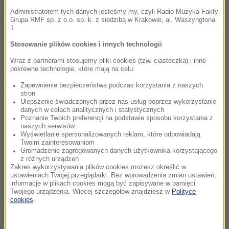
27 badań, nie wykazał istotnego wpływu diety
Administratorem tych danych jesteśmy my, czyli Radio Muzyka Fakty
bezglutenowej na wskaźniki antropometryczne,
Grupa RMF sp. z o.o. sp. k. z siedzibą w Krakowie, al. Waszyngtona
1.
takie jak masa ciała czy obwód talii - zarówno
Stosowanie plików cookies i innych technologii
u osób z celiakią, jak i bez niej.
Wraz z partnerami stosujemy pliki cookies (tzw. ciasteczka) i inne
pokrewne technologie, które mają na celu:
Wyeliminowanie glutenu z diety nie powoduje
Zapewnienie bezpieczeństwa podczas korzystania z naszych
samoistnie spadku masy ciała, a wręcz przeciwnie
-
stron
Ulepszenie świadczonych przez nas usług poprzez wykorzystanie
wiele gotowych produktów bezglutenowych jest
danych w celach analitycznych i statystycznych
Poznanie Twoich preferencji na podstawie sposobu korzystania z
bardziej przetworzonych, zawiera więcej tłuszczów,
naszych serwisów
Wyświetlanie spersonalizowanych reklam, które odpowiadają
soli i cukrów prostych. Dzieje się tak, ponieważ
Twoim zainteresowaniom
producenci starają się zrekompensować utratę
Gromadzenie zagregowanych danych użytkownika korzystającego
z różnych urządzeń
właściwości smakowych i konsystencji produktów
Zakres wykorzystywania plików cookies możesz określić w
ustawieniach Twojej przeglądarki. Bez wprowadzenia zmian ustawień,
bezglutenowych, przez co mogą zawierać one więcej
informacje w plikach cookies mogą być zapisywane w pamięci
Twojego urządzenia. Więcej szczegółów znajdziesz w
Polityce
szkodliwych dodatków niż ich tradycyjne
cookies
.
odpowiedniki, co potencjalnie sprzyja przybieraniu na