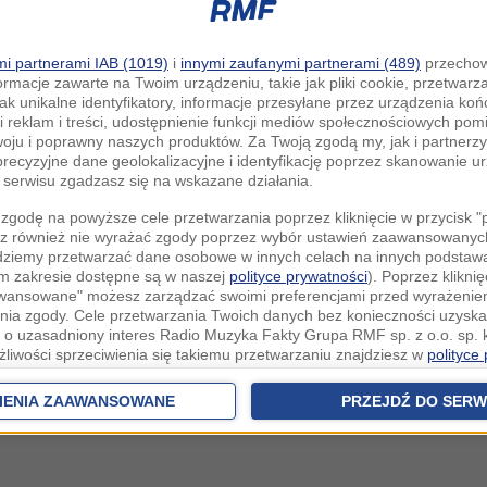
i partnerami IAB (1019)
i
innymi zaufanymi partnerami (489)
przechow
ormacje zawarte na Twoim urządzeniu, takie jak pliki cookie, przetwar
jak unikalne identyfikatory, informacje przesyłane przez urządzenia k
i reklam i treści, udostępnienie funkcji mediów społecznościowych pom
woju i poprawny naszych produktów. Za Twoją zgodą my, jak i partner
recyzyjne dane geolokalizacyjne i identyfikację poprzez skanowanie u
serwisu zgadzasz się na wskazane działania.
zgodę na powyższe cele przetwarzania poprzez kliknięcie w przycisk 
z również nie wyrażać zgody poprzez wybór ustawień zaawansowanych
dziemy przetwarzać dane osobowe w innych celach na innych podsta
ym zakresie dostępne są w naszej
polityce prywatności
). Poprzez kliknię
awansowane" możesz zarządzać swoimi preferencjami przed wyrażenie
ia zgody. Cele przetwarzania Twoich danych bez konieczności uzyska
 o uzasadniony interes Radio Muzyka Fakty Grupa RMF sp. z o.o. sp. k
żliwości sprzeciwienia się takiemu przetwarzaniu znajdziesz w
polityce
nia Twoich danych bez konieczności uzyskania Twojej zgody w oparci
ch Partnerów IAB
oraz możliwość sprzeciwienia się takiemu przetwarza
IENIA ZAAWANSOWANE
PRZEJDŹ DO SERW
aawansowanych.
rowolna i możesz ją w dowolnym momencie wycofać, zgoda będzie też
anych do naszych Zaufanych Partnerów z siedzibą w państwach trzec