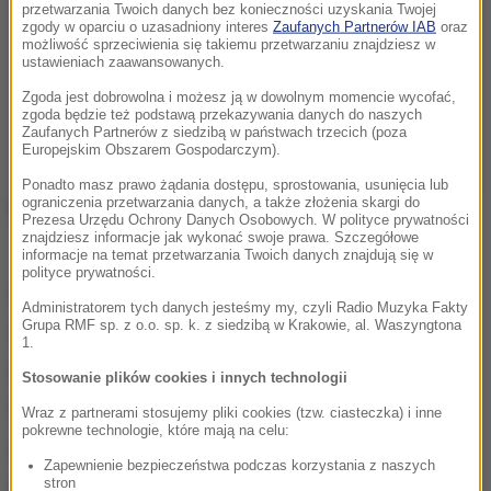
przetwarzania Twoich danych bez konieczności uzyskania Twojej
zgody w oparciu o uzasadniony interes
Zaufanych Partnerów IAB
oraz
możliwość sprzeciwienia się takiemu przetwarzaniu znajdziesz w
ustawieniach zaawansowanych.
Zgoda jest dobrowolna i możesz ją w dowolnym momencie wycofać,
zgoda będzie też podstawą przekazywania danych do naszych
Zaufanych Partnerów z siedzibą w państwach trzecich (poza
Europejskim Obszarem Gospodarczym).
Ponadto masz prawo żądania dostępu, sprostowania, usunięcia lub
ograniczenia przetwarzania danych, a także złożenia skargi do
Valzek 80 mg
Prezesa Urzędu Ochrony Danych Osobowych. W polityce prywatności
znajdziesz informacje jak wykonać swoje prawa. Szczegółowe
informacje na temat przetwarzania Twoich danych znajdują się w
polityce prywatności.
Nr serii 071038016 data ważności: 07.2019
Administratorem tych danych jesteśmy my, czyli Radio Muzyka Fakty
Grupa RMF sp. z o.o. sp. k. z siedzibą w Krakowie, al. Waszyngtona
Nr serii 071039016 data ważności: 07.2019
1.
Nr serii 071040016 data ważności: 07.2019
Stosowanie plików cookies i innych technologii
Nr serii 071041016 data ważności: 07.2019
Wraz z partnerami stosujemy pliki cookies (tzw. ciasteczka) i inne
pokrewne technologie, które mają na celu:
Nr serii 071042016 data ważności: 07.2019
Zapewnienie bezpieczeństwa podczas korzystania z naszych
stron
Nr serii 071043016 data ważności: 07.2019