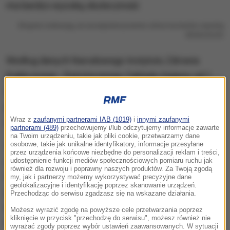
Eksperci wskazują, że szczepienie przeciw odrze ma bardzo wysoką
skuteczność
Według danych Narodowego Instytutu Zdrowia
Publicznego - Państwowego Zakładu Higieny od 1
stycznia do 30 września w Polsce zanotowano 123
przypadki odry. W tym samym okresie roku
Wraz z
zaufanymi partnerami IAB (1019)
i
innymi zaufanymi
ubiegłego było takich przypadków 46.
partnerami (489)
przechowujemy i/lub odczytujemy informacje zawarte
na Twoim urządzeniu, takie jak pliki cookie, przetwarzamy dane
W Polsce widoczny jest kilkukrotny wzrost
osobowe, takie jak unikalne identyfikatory, informacje przesyłane
przez urządzenia końcowe niezbędne do personalizacji reklam i treści,
zachorowań na odrę
- wskazał rzecznik Głównego
udostępnienie funkcji mediów społecznościowych pomiaru ruchu jak
również dla rozwoju i poprawny naszych produktów. Za Twoją zgodą
Inspektoratu Sanitarnego. Większość zachorowań -
my, jak i partnerzy możemy wykorzystywać precyzyjne dane
geolokalizacyjne i identyfikację poprzez skanowanie urządzeń.
jak zaznaczył - dotyczy osób, które przyjechały do
Przechodząc do serwisu zgadzasz się na wskazane działania.
nas z różnych krajów. Sanepid przeprowadził
Możesz wyrazić zgodę na powyższe cele przetwarzania poprzez
kliknięcie w przycisk "przechodzę do serwisu", możesz również nie
niedawno szczepienie ponad 200 osób,
wyrażać zgody poprzez wybór ustawień zaawansowanych. W sytuacji