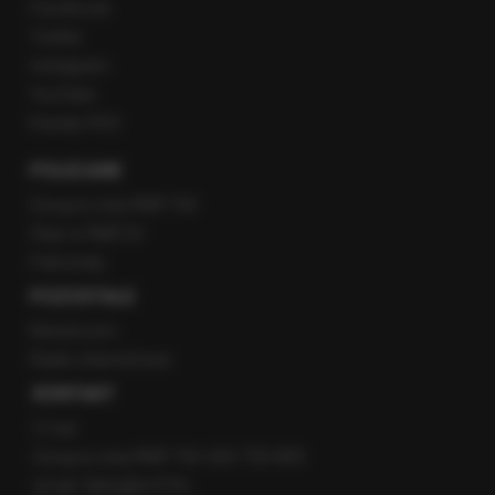
Facebook
Twitter
Instagram
YouTube
Kanały RSS
POLECANE
Gorąca Linia RMF FM
Staż w RMF24
Patronaty
POZOSTAŁE
Newsroom
Radio internetowe
KONTAKT
O nas
Gorąca Linia RMF FM: 600 700 800
email: fakty@rmf.fm