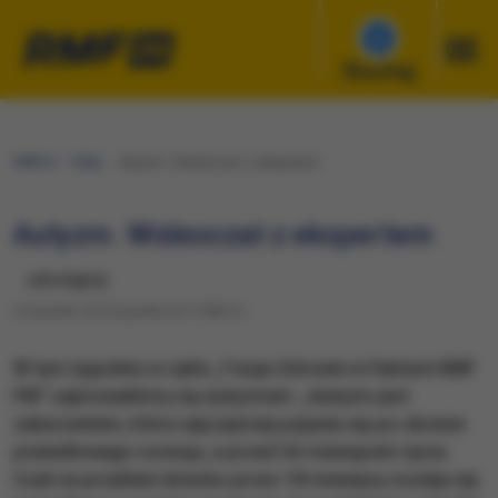
Słuchaj
RMF24
Fakty
Autyzm. Wideoczat z ekspertem
Autyzm. Wideoczat z ekspertem
udostępnij
Czwartek, 23 listopada 2017 (08:31)
W tym tygodniu w cyklu „Twoje Zdrowie w Faktach RMF
FM” zajmowaliśmy się autyzmem. „Autyzm jest
zaburzeniem, które najczęściej pojawia się po okresie
prawidłowego rozwoju, a przed 36 miesiącem życia.
Czyli na przykład dziecko przez 18 miesięcy rozwija się