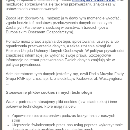
możliwość sprzeciwienia się takiemu przetwarzaniu znajdziesz w
Cały wideoczat jest dostępny tutaj:
ustawieniach zaawansowanych.
Zgoda jest dobrowolna i możesz ją w dowolnym momencie wycofać,
zgoda będzie też podstawą przekazywania danych do naszych
Zaufanych Partnerów z siedzibą w państwach trzecich (poza
Europejskim Obszarem Gospodarczym).
Dalsza część artykułu pod materiałem video:
Ponadto masz prawo żądania dostępu, sprostowania, usunięcia lub
ograniczenia przetwarzania danych, a także złożenia skargi do
Prezesa Urzędu Ochrony Danych Osobowych. W polityce prywatności
znajdziesz informacje jak wykonać swoje prawa. Szczegółowe
informacje na temat przetwarzania Twoich danych znajdują się w
polityce prywatności.
Administratorem tych danych jesteśmy my, czyli Radio Muzyka Fakty
Grupa RMF sp. z o.o. sp. k. z siedzibą w Krakowie, al. Waszyngtona
1.
Stosowanie plików cookies i innych technologii
Wraz z partnerami stosujemy pliki cookies (tzw. ciasteczka) i inne
pokrewne technologie, które mają na celu:
Zapewnienie bezpieczeństwa podczas korzystania z naszych
stron
Ulepszenie świadczonych przez nas usług poprzez wykorzystanie
danych w celach analitycznych i statystycznych