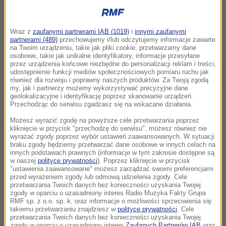
Wraz z
zaufanymi partnerami IAB (1019)
i
innymi zaufanymi
partnerami (489)
przechowujemy i/lub odczytujemy informacje zawarte
na Twoim urządzeniu, takie jak pliki cookie, przetwarzamy dane
osobowe, takie jak unikalne identyfikatory, informacje przesyłane
przez urządzenia końcowe niezbędne do personalizacji reklam i treści,
udostępnienie funkcji mediów społecznościowych pomiaru ruchu jak
również dla rozwoju i poprawny naszych produktów. Za Twoją zgodą
my, jak i partnerzy możemy wykorzystywać precyzyjne dane
geolokalizacyjne i identyfikację poprzez skanowanie urządzeń.
Przechodząc do serwisu zgadzasz się na wskazane działania.
Możesz wyrazić zgodę na powyższe cele przetwarzania poprzez
Inne pytania, na jakie odpowiedziała nasza ekspert:
kliknięcie w przycisk "przechodzę do serwisu", możesz również nie
wyrażać zgody poprzez wybór ustawień zaawansowanych. W sytuacji
braku zgody będziemy przetwarzać dane osobowe w innych celach na
Czy to prawda, że autyzm częściej dotyka
innych podstawach prawnych (informacje w tym zakresie dostępne są
w naszej
polityce prywatności
). Poprzez kliknięcie w przycisk
chłopców, niż dziewczynek?
"ustawienia zaawansowane" możesz zarządzać swoimi preferencjami
przed wyrażeniem zgody lub odmową udzielenia zgody. Cele
Czy dziecko z autyzmem powinno mieć
przetwarzania Twoich danych bez konieczności uzyskania Twojej
zgody w oparciu o uzasadniony interes Radio Muzyka Fakty Grupa
zapewnioną stałą terapie?
RMF sp. z o.o. sp. k. oraz informacje o możliwości sprzeciwienia się
takiemu przetwarzaniu znajdziesz w
polityce prywatności
. Cele
Czy autyzm może być dziedziczny?
przetwarzania Twoich danych bez konieczności uzyskania Twojej
zgody w oparciu o uzasadniony interes
Zaufanych Partnerów IAB
oraz