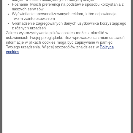
Poznanie Twoich preferencji na podstawie sposobu korzystania z
Źródło: Twoje Zdrowie
naszych serwisów
Wyświetlanie spersonalizowanych reklam, które odpowiadają
autyzm
Tagi:
Twoim zainteresowaniom
Gromadzenie zagregowanych danych użytkownika korzystającego
z różnych urządzeń
Zakres wykorzystywania plików cookies możesz określić w
chcesz widzieć więcej artykułów od RMF24?
dodaj w
ustawieniach Twojej przeglądarki. Bez wprowadzenia zmian ustawień,
informacje w plikach cookies mogą być zapisywane w pamięci
Google
Twojego urządzenia. Więcej szczegółów znajdziesz w
Polityce
cookies
.