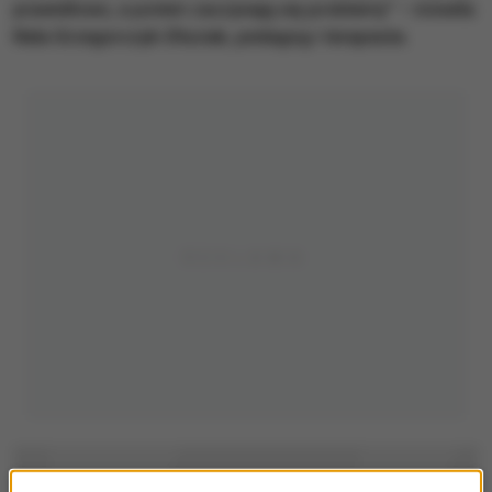
prawidłowo, a potem zaczynają się problemy” – mówiła
Nela Grzegorczyk-Dłuciak, pedagog i terapeuta.