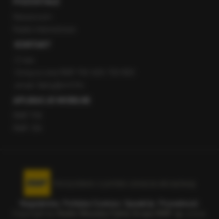
POZOSTAŁE
Newsroom
Radio internetowe
KONTAKT
O nas
Gorąca Linia RMF FM: 600 700 800
email: fakty@rmf.fm
APLIKACJE MOBILNE
RMF FM
RMF ON
Korzystanie z portalu oznacza akceptację
Regulaminu
.
Polityka Cookies
.
SpeakUp
.
Prywatność
.
Copyright by
Radio Muzyka Fakty Grupa RMF sp. z o.o.