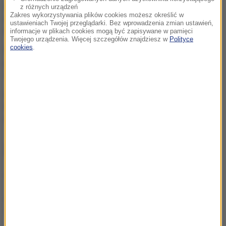
„Możliwe przerwy w
z różnych urządzeń
Zakres wykorzystywania plików cookies możesz określić w
dostawie prądu”. Alert RCB
ustawieniach Twojej przeglądarki. Bez wprowadzenia zmian ustawień,
dla 5 województw
informacje w plikach cookies mogą być zapisywane w pamięci
Twojego urządzenia. Więcej szczegółów znajdziesz w
Polityce
cookies
.
Afera z pieniędzmi dla
powodzian. Działaczka KO
zawieszona
Pijany sędzia za kółkiem.
Wpadł w ręce policji, ale
chroni go immunitet
ZOBACZ RÓWNIEŻ
Wakacje z dzieckiem. Pediatra radzi, na co szczególnie
uważać
Tym nie nawodnisz się. W gorący dzień unikaj jak ognia
Latanie a zdrowie. O czym pamiętać przed wejściem do
samolotu?