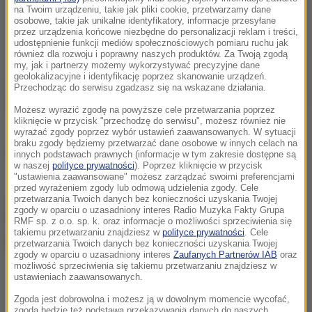
na Twoim urządzeniu, takie jak pliki cookie, przetwarzamy dane
osobowe, takie jak unikalne identyfikatory, informacje przesyłane
przez urządzenia końcowe niezbędne do personalizacji reklam i treści,
udostępnienie funkcji mediów społecznościowych pomiaru ruchu jak
również dla rozwoju i poprawny naszych produktów. Za Twoją zgodą
my, jak i partnerzy możemy wykorzystywać precyzyjne dane
geolokalizacyjne i identyfikację poprzez skanowanie urządzeń.
Przechodząc do serwisu zgadzasz się na wskazane działania.
Możesz wyrazić zgodę na powyższe cele przetwarzania poprzez
kliknięcie w przycisk "przechodzę do serwisu", możesz również nie
wyrażać zgody poprzez wybór ustawień zaawansowanych. W sytuacji
braku zgody będziemy przetwarzać dane osobowe w innych celach na
Źródło: Twoje Zdrowie
innych podstawach prawnych (informacje w tym zakresie dostępne są
w naszej
polityce prywatności
). Poprzez kliknięcie w przycisk
"ustawienia zaawansowane" możesz zarządzać swoimi preferencjami
przed wyrażeniem zgody lub odmową udzielenia zgody. Cele
chcesz widzieć więcej artykułów od RMF24?
dodaj w
przetwarzania Twoich danych bez konieczności uzyskania Twojej
zgody w oparciu o uzasadniony interes Radio Muzyka Fakty Grupa
Google
RMF sp. z o.o. sp. k. oraz informacje o możliwości sprzeciwienia się
takiemu przetwarzaniu znajdziesz w
polityce prywatności
. Cele
przetwarzania Twoich danych bez konieczności uzyskania Twojej
zgody w oparciu o uzasadniony interes
Zaufanych Partnerów IAB
oraz
możliwość sprzeciwienia się takiemu przetwarzaniu znajdziesz w
ustawieniach zaawansowanych.
Zgoda jest dobrowolna i możesz ją w dowolnym momencie wycofać,
zgoda będzie też podstawą przekazywania danych do naszych