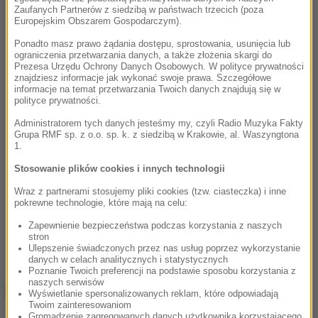
Zaufanych Partnerów z siedzibą w państwach trzecich (poza
Europejskim Obszarem Gospodarczym).
Ponadto masz prawo żądania dostępu, sprostowania, usunięcia lub
ograniczenia przetwarzania danych, a także złożenia skargi do
Prezesa Urzędu Ochrony Danych Osobowych. W polityce prywatności
znajdziesz informacje jak wykonać swoje prawa. Szczegółowe
informacje na temat przetwarzania Twoich danych znajdują się w
polityce prywatności.
Administratorem tych danych jesteśmy my, czyli Radio Muzyka Fakty
Grupa RMF sp. z o.o. sp. k. z siedzibą w Krakowie, al. Waszyngtona
1.
Stosowanie plików cookies i innych technologii
Wraz z partnerami stosujemy pliki cookies (tzw. ciasteczka) i inne
pokrewne technologie, które mają na celu:
Zapewnienie bezpieczeństwa podczas korzystania z naszych
stron
Ulepszenie świadczonych przez nas usług poprzez wykorzystanie
danych w celach analitycznych i statystycznych
Poznanie Twoich preferencji na podstawie sposobu korzystania z
naszych serwisów
NAJWAŻNIEJSZE FAKTY
Wyświetlanie spersonalizowanych reklam, które odpowiadają
Twoim zainteresowaniom
Gromadzenie zagregowanych danych użytkownika korzystającego