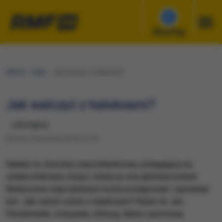
Słuchaj
RMF24
Fakty
Jak walczyć z haluksami?
Jak walczyć z haluksami?
udostępnij
Sobota, 8 września 2018 (14:19)
Haluks to choroba zwyrodnieniowa, polegająca na
zniekształceniu stopy i dotyczy ona głównie kobiet.
Nieleczone zwyrodnienie może postępować i sprawiać
ból. Jak radzić sobie z haluksami? Radzi dr Jan
Paradowski, ortopeda, chirurg, lekarz sportowy.