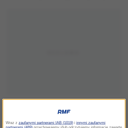
Wraz z
zaufanymi partnerami IAB (1019)
i
innymi zaufanymi
partnerami (489)
przechowujemy i/lub odczytujemy informacje zawarte