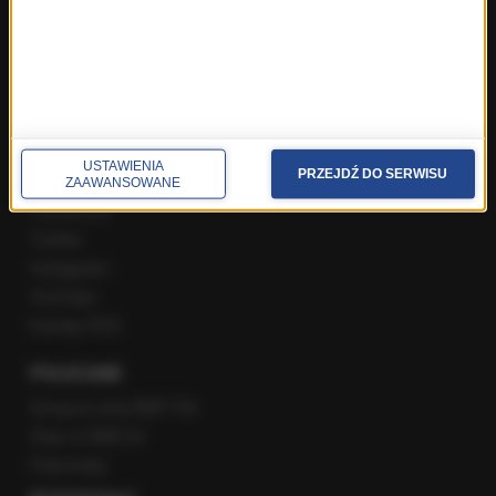
Poranna rozmowa w RMF FM
Popołudniowa rozmowa w RMF FM
Gość Krzysztofa Ziemca w RMF FM
Rozmowy w Radiu RMF24
SPOŁECZNOŚĆ
USTAWIENIA
PRZEJDŹ DO SERWISU
ZAAWANSOWANE
Facebook
Twitter
Instagram
YouTube
Kanały RSS
POLECANE
Gorąca Linia RMF FM
Staż w RMF24
Patronaty