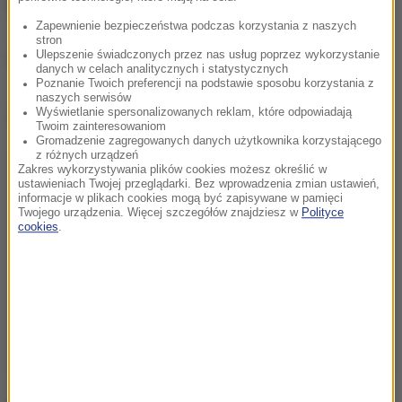
fizycznego?
Zapewnienie bezpieczeństwa podczas korzystania z naszych
stron
Ulepszenie świadczonych przez nas usług poprzez wykorzystanie
Co może oznaczać uczucie ucisku głowy?
danych w celach analitycznych i statystycznych
Poznanie Twoich preferencji na podstawie sposobu korzystania z
naszych serwisów
Dalsza część artykułu pod materiałem video:
Wyświetlanie spersonalizowanych reklam, które odpowiadają
Twoim zainteresowaniom
Gromadzenie zagregowanych danych użytkownika korzystającego
z różnych urządzeń
Zakres wykorzystywania plików cookies możesz określić w
ustawieniach Twojej przeglądarki. Bez wprowadzenia zmian ustawień,
informacje w plikach cookies mogą być zapisywane w pamięci
Twojego urządzenia. Więcej szczegółów znajdziesz w
Polityce
cookies
.